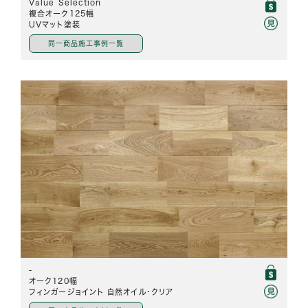
Value Selection
複合オーク125幅
UVマット塗装
同一商品施工事例一覧
-
オーク120幅
フィンガージョイント 自然オイル・クリア