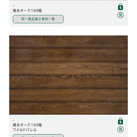
-
複合オーク190幅
同一商品施工事例一覧
-
複合オーク150幅
ワイルドバレル