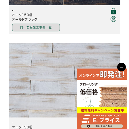
-
オーク150幅
オールドブラック
同一商品施工事例一覧
−
-
オーク150幅