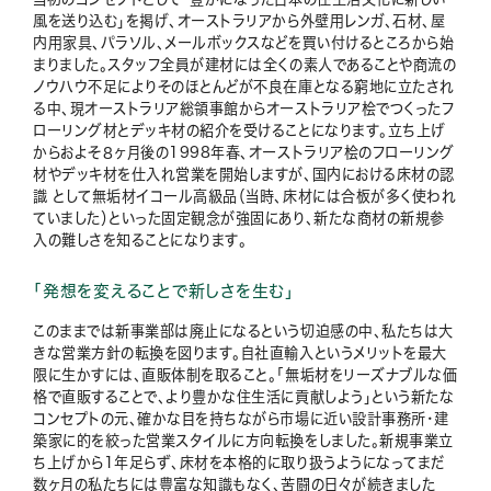
風を送り込む」を掲げ、オーストラリアから外壁用レンガ、石材、屋
内用家具、パラソル、メールボックスなどを買い付けるところから始
まりました。スタッフ全員が建材には全くの素人であることや商流の
ノウハウ不足によりそのほとんどが不良在庫となる窮地に立たされ
る中、現オーストラリア総領事館からオーストラリア桧でつくったフ
ローリング材とデッキ材の紹介を受けることになります。立ち上げ
からおよそ８ヶ月後の1998年春、オーストラリア桧のフローリング
材やデッキ材を仕入れ営業を開始しますが、国内における床材の認
識 として無垢材イコール高級品（当時、床材には合板が多く使われ
ていました）といった固定観念が強固にあり、新たな商材の新規参
入の難しさを知ることになります。
「発想を変えることで新しさを生む」
このままでは新事業部は廃止になるという切迫感の中、私たちは大
きな営業方針の転換を図ります。自社直輸入というメリットを最大
限に生かすには、直販体制を取ること。「無垢材をリーズナブルな価
格で直販することで、より豊かな住生活に貢献しよう」という新たな
コンセプトの元、確かな目を持ちながら市場に近い設計事務所・建
築家に的を絞った営業スタイルに方向転換をしました。新規事業立
ち上げから1年足らず、床材を本格的に取り扱うようになってまだ
数ヶ月の私たちには豊富な知識もなく、苦闘の日々が続きました