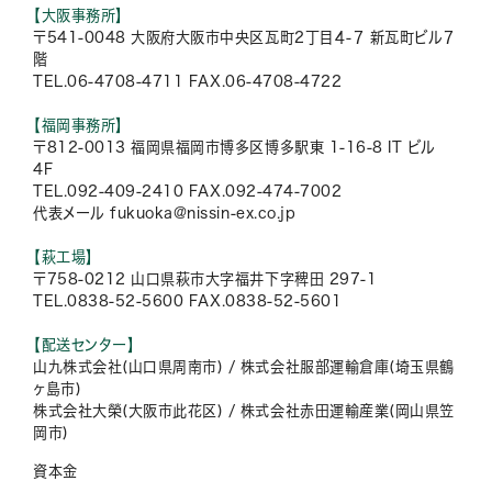
【大阪事務所】
〒541-0048 大阪府大阪市中央区瓦町2丁目４-７ 新瓦町ビル７
階
TEL.06-4708-4711 FAX.06-4708-4722
【福岡事務所】
〒812-0013 福岡県福岡市博多区博多駅東 1-16-8 IT ビル
4F
TEL.092-409-2410 FAX.092-474-7002
代表メール fukuoka@nissin-ex.co.jp
【萩工場】
〒758-0212 山口県萩市大字福井下字稗田 297-1
TEL.0838-52-5600 FAX.0838-52-5601
【配送センター】
山九株式会社(山口県周南市) / 株式会社服部運輸倉庫(埼玉県鶴
ヶ島市)
株式会社大榮(大阪市此花区) / 株式会社赤田運輸産業(岡山県笠
岡市)
資本金