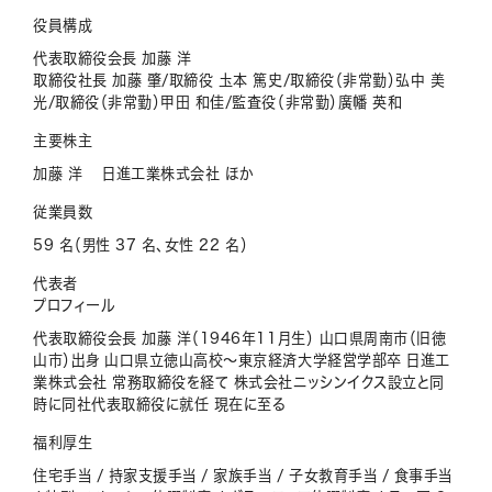
役員構成
代表取締役会長 加藤 洋
取締役社長 加藤 肇/取締役 圡本 篤史/取締役（非常勤）弘中 美
光/取締役（非常勤）甲田 和佳/監査役（非常勤）廣幡 英和
主要株主
加藤 洋 日進工業株式会社 ほか
従業員数
59 名（男性 37 名、女性 22 名）
代表者
プロフィール
代表取締役会長 加藤 洋（1946年11月生） 山口県周南市（旧徳
山市）出身 山口県立徳山高校〜東京経済大学経営学部卒 日進工
業株式会社 常務取締役を経て 株式会社ニッシンイクス設立と同
時に同社代表取締役に就任 現在に至る
福利厚生
住宅手当 / 持家支援手当 / 家族手当 / 子女教育手当 / 食事手当