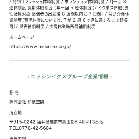
/ 特別リフレッシュ休暇制度 / ボランティア休暇制度 / 月一回 3
連休制度 長期休暇制度 （年一回 5 連休制度 )/ イクボス休暇（男
性社員対象 配偶者の出産後 8 週間以内に 7 日間） / 育児介護休
業制度（育児休業については、子が 2 歳 6 ヶ月に達する まで延長
可）/ 災害補償制度 / 疾病休業時所得補償制度
ホームページ
https://www.nissin-ex.co.jp/
ニッシンイクスグループ企業情報
称 号
株式会社 和紙空間
所在地
〒915-0242 福井県越前市粟田部町48号13番地
TEL.0778-42-5684
事業内容