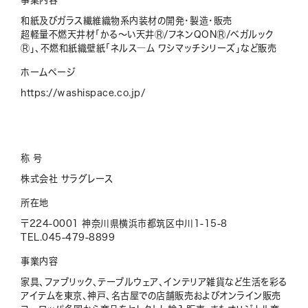
和紙及びガラス繊維織物系内装材の開発・製造・販売
超軽量不燃天井材「かる～い天井Ⓡ/フネンQONⓇ/ベガルック
Ⓡ」、不燃和紙織壁紙「ネルス―ム ワシマッチシリーズ」など販売
ホームページ
https://washispace.co.jp/
称 号
株式会社 サラグレース
所在地
〒224-0001 神奈川県横浜市都筑区中川1-15-8
TEL.045-479-8899
事業内容
家具、ファブリック、テーブルウェア、インテリア雑貨など生活を彩る
アイテムを東京、神戸、名古屋での店舗販売およびオンライン販売