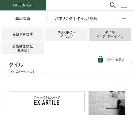
パネリング | タイル/壁紙
商品情報
内装GRC /
タイル
◉
壁材を探す
イノルガ
イクス アータイル
高級金銀壁紙
［乱美箔］
カートを見る
タイル
イクスアータイル
アータイルについて