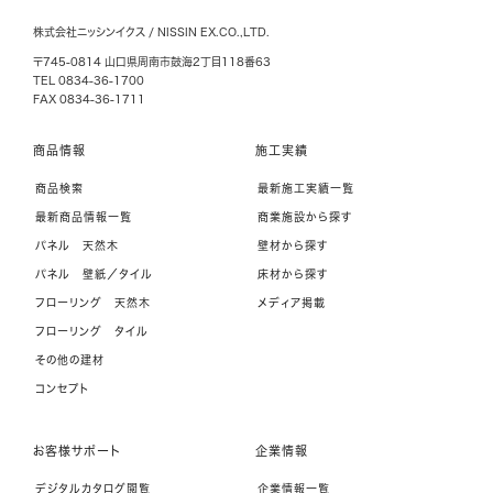
株式会社ニッシンイクス / NISSIN EX.CO.,LTD.
〒745-0814 山口県周南市鼓海2丁目118番63
TEL 0834-36-1700
FAX 0834-36-1711
商品情報
施工実績
商品検索
最新施工実績一覧
最新商品情報一覧
商業施設から探す
パネル 天然木
壁材から探す
パネル 壁紙／タイル
床材から探す
フローリング 天然木
メディア掲載
フローリング タイル
その他の建材
コンセプト
お客様サポート
企業情報
デジタルカタログ閲覧
企業情報一覧