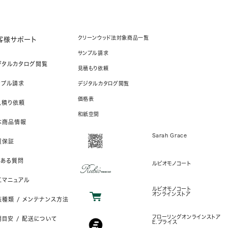
クリーンウッド法対象商品一覧
客様サポート
サンプル請求
ジタルカタログ閲覧
見積もり依頼
ンプル請求
デジタルカタログ閲覧
価格表
見積り依頼
和紙空間
本商品情報
Sarah Grace
質保証
くある質問
ルビオモノコート
工マニュアル
ルビオモノコート
オンラインストア
装種類 / メンテナンス方法
フローリングオンラインストア
目安 / 配送について
E.プライス