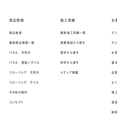
商品情報
施工実績
お
商品検索
最新施工実績一覧
デ
最新商品情報一覧
商業施設から探す
サ
パネル 天然木
壁材から探す
お
パネル 壁紙／タイル
床材から探す
基
フローリング 天然木
メディア掲載
品
フローリング タイル
よ
その他の建材
施
コンセプト
塗
納期