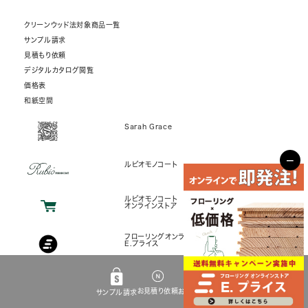
クリーンウッド法対象商品一覧
サンプル請求
見積もり依頼
デジタルカタログ閲覧
価格表
和紙空間
Sarah Grace
−
ルビオモノコート
ルビオモノコート
オンラインストア
フローリングオンラインストア
E.プライス
COPYRIGHT© NISSIN EX. CO., LTD.
お見積り依頼
お問い合せ
サンプル請求