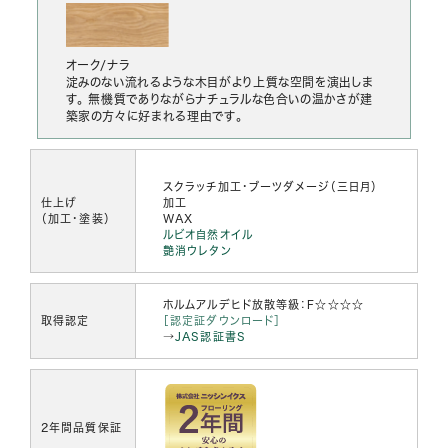
オーク/ナラ
淀みのない流れるような木目がより上質な空間を演出しま
す。 無機質でありながらナチュラルな色合いの温かさが建
築家の方々に好まれる理由です。
スクラッチ加工・ブーツダメージ（三日月）
仕上げ
加工
（加工・塗装）
WAX
ルビオ自然オイル
艶消ウレタン
ホルムアルデヒド放散等級：F☆☆☆☆
取得認定
［認定証ダウンロード］
→
JAS認証書S
2年間品質保証