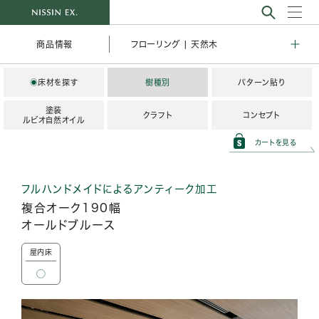
フローリング | 天然木
商品情報
◉
床材を探す
樹種別
パターン貼り
塗装
クラフト
コンセプト
ルビオ自然オイル
カートを見る
フルハンドメイドによるアンティーク加工
複合オーク190幅
オールドブルース
屋内床