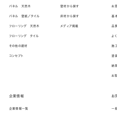
パネル 天然木
壁材から探す
お
パネル 壁紙／タイル
床材から探す
基
フローリング 天然木
メディア掲載
品
フローリング タイル
よ
その他の建材
施
コンセプト
塗
納期
お
企業情報
お
企業情報一覧
一