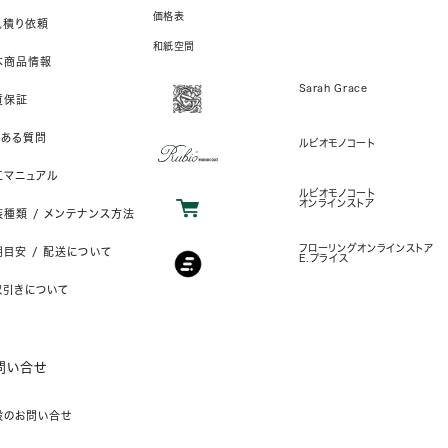
価格表
見積り依頼
和紙空間
本商品情報
Sarah Grace
質保証
くある質問
ルビオモノコート
工マニュアル
ルビオモノコート
オンラインストア
装種類 / メンテナンス方法
フローリングオンラインストア
目安 / 配送について
E.プライス
取引きについて
問い合せ
般のお問い合せ