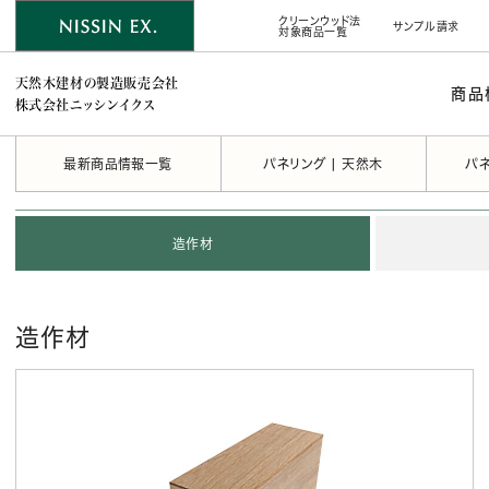
クリーンウッド法
サンプル請求
対象商品一覧
天然木建材の製造販売会社
商品
株式会社ニッシンイクス
最新商品情報一覧
パネリング | 天然木
パネ
造作材
造作材