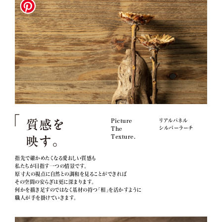
Picture
リアルパネル
シルバーラーチ
The
Texture.
指先で確かめたくなる愛おしい質感も
私たちが目指す一つの情景です。
原寸大の視点に自然との調和を見ることができれば
その空間の安らぎは更に深まります。
何かを描き足すのではなく基材の持つ「相」を活かすように
職人が手を掛けていきます。