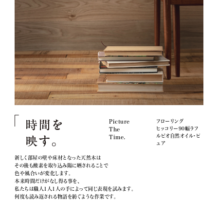
Picture
フローリング
ヒッコリー90幅ラフ
The
ルビオ自然オイル・ピ
Time.
ュア
新しく部屋の壁や床材となった天然木は
その後も酸素を取り込み陽に晒されることで
色や風合いが変化します。
本来時間だけがなし得る事を、
私たちは職人1人1人の手によって同じ表現を試みます。
何度も読み返される物語を紡ぐような作業です。