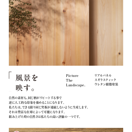
Picture
リアルパネル
スギラスティック
The
ウレタン樹脂塗装
Landscape.
自然の素材も、同じ柄がリピートする事で
逆に人工的な印象を強めることになります。
私たちは、できる限り同じ突板が連続しないように生産します。
それは豊富な在庫によって可能になります。
組み上げた時の自然さは私たちの高い評価の一つです。