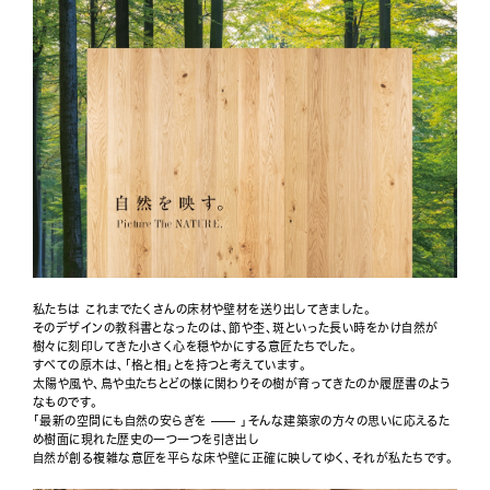
私たちは これまでたくさんの床材や壁材を送り出してきました。
そのデザインの教科書となったのは、節や杢、斑といった長い時をかけ自然が
樹々に刻印してきた小さく心を穏やかにする意匠たちでした。
すべての原木は、「格と相」とを持つと考えています。
太陽や風や、鳥や虫たちとどの様に関わりその樹が育ってきたのか履歴書のよう
なものです。
「最新の空間にも自然の安らぎを —— 」そんな建築家の方々の思いに応えるた
め樹面に現れた歴史の一つ一つを引き出し
自然が創る複雑な意匠を平らな床や壁に正確に映してゆく、それが私たちです。