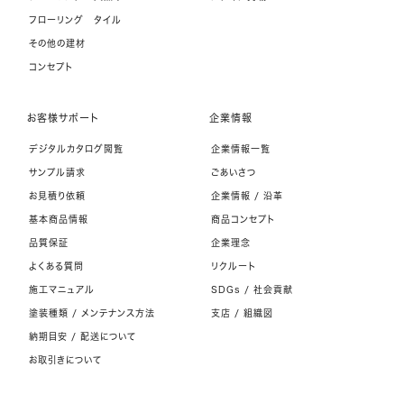
フローリング タイル
その他の建材
コンセプト
お客様サポート
企業情報
デジタルカタログ閲覧
企業情報一覧
サンプル請求
ごあいさつ
お見積り依頼
企業情報 / 沿革
基本商品情報
商品コンセプト
品質保証
企業理念
よくある質問
リクルート
施工マニュアル
SDGs / 社会貢献
塗装種類 / メンテナンス方法
支店 / 組織図
納期目安 / 配送について
お取引きについて