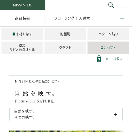
フローリング | 天然木
商品情報
◉
床材を探す
樹種別
パターン貼り
塗装
クラフト
コンセプト
ルビオ自然オイル
カートを見る
NISSIN EX.の
商品コンセプト
自然を映す。
４つの映す。