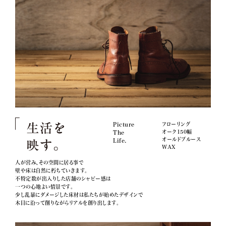
Picture
フローリング
オーク150幅
The
オールドブルース
Life.
WAX
人が営み、その空間に居る事で
壁や床は自然に朽ちていきます。
不特定数が出入りした店舗のシャビー感は
一つの心地よい情景です。
少し乱暴にダメージした床材は私たちが始めたデザインで
木目に沿って削りながらリアルを創り出します。