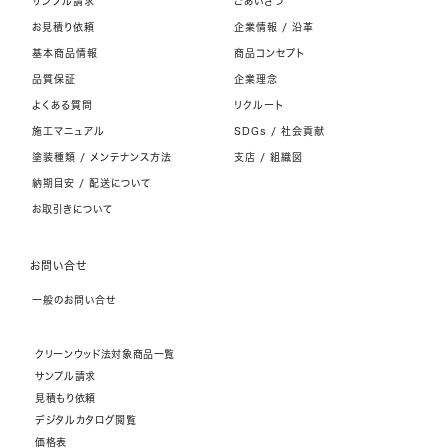
サンプル請求
ごあいさつ
お見積り依頼
企業情報 / 沿革
基本商品情報
商品コンセプト
品質保証
企業理念
よくある質問
リクルート
施工マニュアル
SDGs / 社会貢献
塗装種類 / メンテナンス方法
支店 / 組織図
納期目安 / 配送について
お取引きについて
お問い合せ
一般のお問い合せ
クリーンウッド法対象商品一覧
サンプル請求
見積もり依頼
デジタルカタログ閲覧
価格表