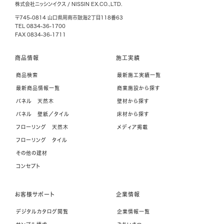
株式会社ニッシンイクス / NISSIN EX.CO.,LTD.
〒745-0814 山口県周南市鼓海2丁目118番63
TEL 0834-36-1700
FAX 0834-36-1711
商品情報
施工実績
商品検索
最新施工実績一覧
最新商品情報一覧
商業施設から探す
パネル 天然木
壁材から探す
パネル 壁紙／タイル
床材から探す
フローリング 天然木
メディア掲載
フローリング タイル
その他の建材
コンセプト
お客様サポート
企業情報
デジタルカタログ閲覧
企業情報一覧