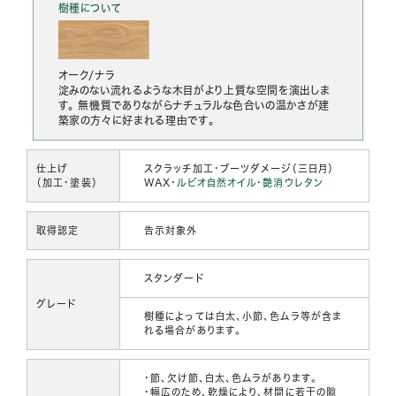
樹種について
オーク/ナラ
淀みのない流れるような木目がより上質な空間を演出しま
す。 無機質でありながらナチュラルな色合いの温かさが建
築家の方々に好まれる理由です。
仕上げ
スクラッチ加工・ブーツダメージ（三日月）
（加工・塗装）
WAX・
ルビオ自然オイル・艶消ウレタン
取得認定
告示対象外
スタンダード
グレード
樹種によっては白太、小節、色ムラ等が含ま
れる場合があります。
・節、欠け節、白太、色ムラがあります。
・幅広のため、乾燥により、材間に若干の隙