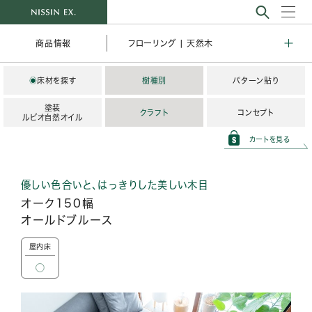
フローリング | 天然木
商品情報
◉
床材を探す
樹種別
パターン貼り
塗装
クラフト
コンセプト
ルビオ自然オイル
カートを見る
優しい色合いと、はっきりした美しい木目
オーク150幅
オールドブルース
屋内床