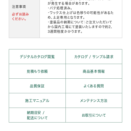
が発生する場合があります。
注意事項
・パテ処理済み。
・ワックス仕上げは色移りの可能性があるた
必ずお読み
め、土足専用となります。
ください。
・塗装品の納期について：ご注文いただいて
から国内工場にて塗装いたしますので約2、
3週間程度かかります。
デジタルカタログ閲覧
カタログ / サンプル請求
見積もり依頼
商品基本情報
品質保証
よくある質問
施工マニュアル
メンテナンス方法
納期目安 /
お取引について
配送について