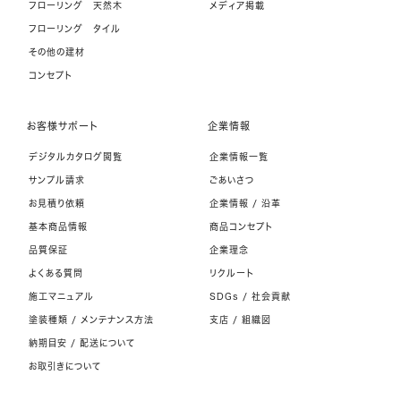
フローリング 天然木
メディア掲載
フローリング タイル
その他の建材
コンセプト
お客様サポート
企業情報
デジタルカタログ閲覧
企業情報一覧
サンプル請求
ごあいさつ
お見積り依頼
企業情報 / 沿革
基本商品情報
商品コンセプト
品質保証
企業理念
よくある質問
リクルート
施工マニュアル
SDGs / 社会貢献
塗装種類 / メンテナンス方法
支店 / 組織図
納期目安 / 配送について
お取引きについて