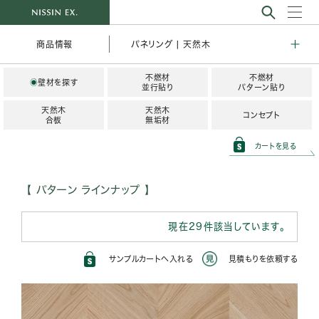
パネリング | 天然木
商品情報
不燃材
不燃材
◉
壁材を探す
並行貼り
パターン貼り
天然木
天然木
コンセプト
合板
無垢材
カートを見る
パターン ラインナップ
現在29件該当しています。
サンプルカートへ入れる
見積もりを依頼する