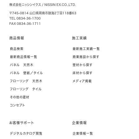
株式会社ニッシンイクス / NISSIN EX.CO.,LTD.
〒745-0814 山口県周南市鼓海2丁目118番63
TEL 0834-36-1700
FAX 0834-36-1711
商品情報
施工実績
商品検索
最新施工実績一覧
最新商品情報一覧
商業施設から探す
パネル 天然木
壁材から探す
パネル 壁紙／タイル
床材から探す
フローリング 天然木
メディア掲載
フローリング タイル
その他の建材
コンセプト
お客様サポート
企業情報
デジタルカタログ閲覧
企業情報一覧