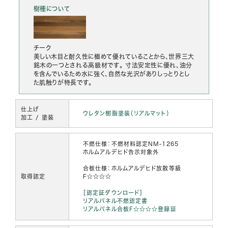
樹種について
チーク
美しい木目と耐久性に極めて優れていることから、世界三大
銘木の一つとされる高級材です。 寸法安定性に優れ、油分
を含んでいるため水に強く、自然な光沢がありしっとりとし
た肌触りが特長です。
仕上げ
ウレタン樹脂塗装（リアルマット）
加工 / 塗装
不燃仕様：不燃材料認定NM-1265
ホルムアルデヒド告示対象外
合板仕様：ホルムアルデヒド放散等級
取得認定
F☆☆☆☆
［認定証ダウンロード］
リアルパネル不燃認定書
リアルパネル合板F☆☆☆☆登録証