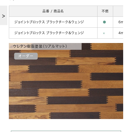
品番 / 商品名
不燃
厚
ジョイントブロックス ブラックチーク＆ウェンジ
●
6mm
ジョイントブロックス ブラックチーク＆ウェンジ
×
4mm、5
ウレタン樹脂塗装（リアルマット）
オーダー