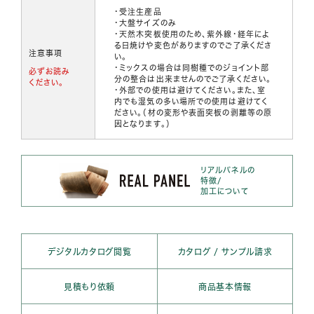
・受注生産品
・大盤サイズのみ
・天然木突板使用のため、紫外線・経年によ
る日焼けや変色がありますのでご了承くださ
注意事項
い。
・ミックスの場合は同樹種でのジョイント部
必ずお読み
分の整合は出来ませんのでご了承ください。
ください。
・外部での使用は避けてください。また、室
内でも湿気の多い場所での使用は避けてく
ださい。（材の変形や表面突板の剥離等の原
因となります。）
リアルパネルの
特徴/
加工について
デジタルカタログ閲覧
カタログ / サンプル請求
見積もり依頼
商品基本情報