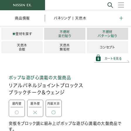
パネリング | 天然木
商品情報
不燃材
不燃材
◉
壁材を探す
並行貼り
パターン貼り
天然木
天然木
コンセプト
合板
無垢材
カートを見る
ポップな遊び心満載の大盤商品
リアルパネルジョイントブロックス
ブラックチーク＆ウェンジ
屋内壁
屋外壁
内装天井
突板をブロック調に組み上げポップな遊び心満載の大盤商品で
す。