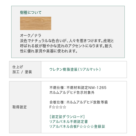
樹種について
オーク／ナラ
淡色でナチュラルな色合いが、人々を惹きつけます。虎斑と
呼ばれる紋が穏やかな流れのアクセントになります。耐久
性に優れ家具や楽器に使われます。
仕上げ
ウレタン樹脂塗装（リアルマット）
加工 / 塗装
不燃仕様：不燃材料認定NM-1265
ホルムアルデヒド告示対象外
合板仕様：ホルムアルデヒド放散等級
取得認定
F☆☆☆☆
［認定証ダウンロード］
リアルパネル不燃認定書
リアルパネル合板F☆☆☆☆登録証