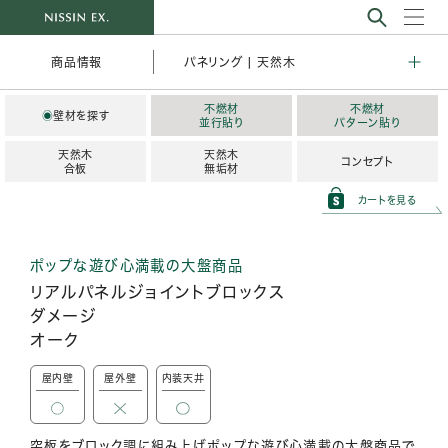
パネリング | 天然木
商品情報
不燃材
不燃材
◉
壁材を探す
並行貼り
パターン貼り
天然木
天然木
コンセプト
合板
無垢材
カートを見る
ポップな遊び心満載の大盤商品
リアルパネルジョイントブロックス
ダメージ
オーク
屋内壁
屋外壁
内装天井
突板をブロック調に組み上げポップな遊び心満載の大盤商品で