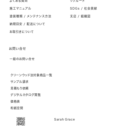
よくある質問
リクルート
施工マニュアル
SDGs / 社会貢献
塗装種類 / メンテナンス方法
支店 / 組織図
納期目安 / 配送について
お取引きについて
お問い合せ
一般のお問い合せ
クリーンウッド法対象商品一覧
サンプル請求
見積もり依頼
デジタルカタログ閲覧
価格表
和紙空間
Sarah Grace