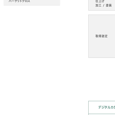
パーケットクロス
仕上げ
加工 / 塗装
取得認定
デジタルカ