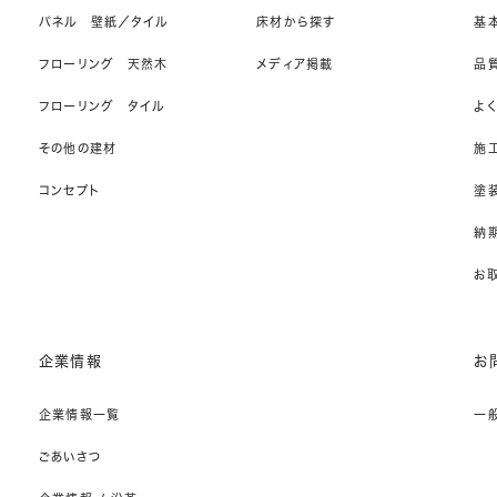
パネル 壁紙／タイル
床材から探す
基
フローリング 天然木
メディア掲載
品
フローリング タイル
よ
その他の建材
施
コンセプト
塗
納期
お
企業情報
お
企業情報一覧
一
ごあいさつ