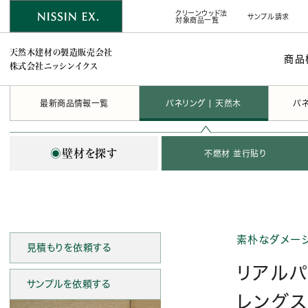
クリーンウッド法
サンプル請求
対象商品一覧
天然木建材の製造販売会社
商品
株式会社ニッシンイクス
最新商品情報一覧
パネリング | 天然木
パネ
◉
壁材を探す
不燃材 並行貼り
素朴なダメー
見積もりを依頼する
リアルパ
サンプルを依頼する
レング