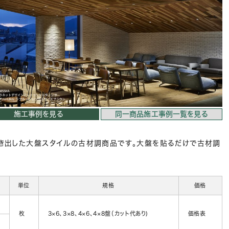
施工事例を見る
同一商品施工事例一覧を見る
き出した大盤スタイルの古材調商品です。大盤を貼るだけで古材調
単位
規格
価格
枚
3×6、3×8、4×6、4×8盤（カット代あり)
価格表