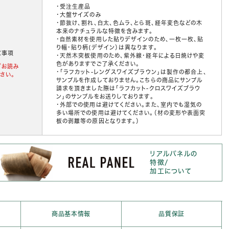
・受注生産品
・大盤サイズのみ
・節抜け、割れ、白太、色ムラ、とら斑、経年変色などの木
本来のナチュラルな特徴を含みます。
・自然素材を使用した貼りデザインのため、一枚一枚、貼
り幅・貼り柄(デザイン）は異なります。
意事項
・天然木突板使用のため、紫外線・経年による日焼けや変
色がありますでご了承ください。
ずお読み
・「ラフカット‐レングスワイズブラウン」は製作の都合上、
さい。
サンプルを作成しておりません。こちらの商品にサンプル
請求を頂きました際は「ラフカット‐クロスワイズブラウ
ン」のサンプルをお送りしております。
・外部での使用は避けてください。また、室内でも湿気の
多い場所での使用は避けてください。（材の変形や表面突
板の剥離等の原因となります。）
リアルパネルの
特徴/
加工について
商品基本情報
品質保証