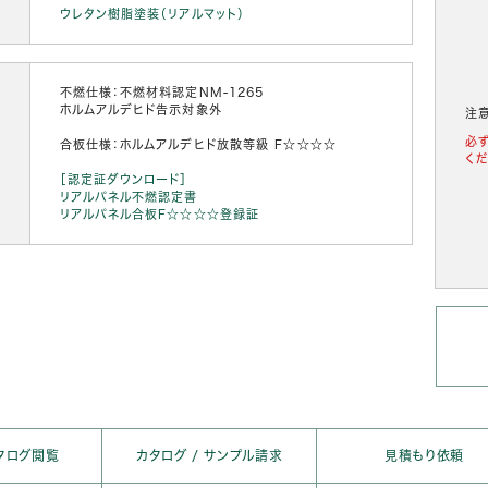
ウレタン樹脂塗装（リアルマット）
不燃仕様：不燃材料認定NM-1265
ホルムアルデヒド告示対象外
注
必
合板仕様：ホルムアルデヒド放散等級 F☆☆☆☆
くだ
［認定証ダウンロード］
リアルパネル不燃認定書
リアルパネル合板F☆☆☆☆登録証
タログ閲覧
カタログ / サンプル請求
見積もり依頼