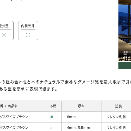
屋外壁
内装天井
トの組み合わせと木のナチュラルで素朴なダメージ感を最大限まで引
ある壁を簡単に表現できます。
番 / 商品名
不燃
厚さ
塗装
ングスワイズブラウン
●
6mm
ウレタン樹脂
ングスワイズブラウン
×
4mm、5.5mm
ウレタン樹脂