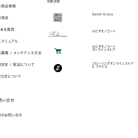
和紙空間
本商品情報
Sarah Grace
質保証
くある質問
ルビオモノコート
工マニュアル
ルビオモノコート
オンラインストア
装種類 / メンテナンス方法
フローリングオンラインストア
目安 / 配送について
E.プライス
取引きについて
問い合せ
般のお問い合せ