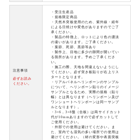
・受注生産品
・規格限定商品
・天然木突板使用のため、紫外線・経年
による日焼けや変色がありますのでご了
承ください。
・製品の特徴上、ロットにより色の濃淡
の違いがあります。ご了承ください。
・葉節、死節、黒節等あり
・製作上、目地に多少の隙間が開いてい
る箇所があります。予めご了承くださ
い。
・施工の際、天地を間違えないようにし
注意事項
てください。必ず突き板貼りが右上リス
タートとなります。
必ずお読み
・リアルパネルヘリンボーンのサンプル
ください。
について、ヘリンボーン貼りのイメージ
サンプルとなるため、実際の規格（貼り
幅）とは異なります（ヘリンボーン及び
ワンショートヘリンボーンは同一サンプ
ルとなります）。
・3×6，3×8盤（合板）は両サイドカット
代が10mmありますので必ずカットして
ご使用ください。
・外部での使用は避けてください。ま
た、室内でも湿気の多い場所での使用は
避けてください。（材の変形や表面突板