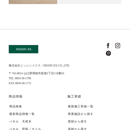
株式会社ニッシンイクス / NISSIN EX.CO.,LTD.
〒745-0814 山口県周南市鼓海2丁目118番63
TEL 0834-36-1700
FAX 0834-36-1711
商品情報
施工実績
商品検索
最新施工実績一覧
最新商品情報一覧
商業施設から探す
パネル 天然木
壁材から探す
パネル 壁紙／タイル
床材から探す