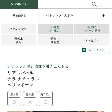
パネリング | 天然木
商品情報
不燃材
不燃材
◉
壁材を探す
並行貼り
パターン貼り
天然木
天然木
コンセプト
合板
無垢材
カートを見る
ナチュラル感と個性を引き立たせる
リアルパネル
ナラ ナチュラル
ヘリンボーン
屋内壁
屋外壁
内装天井