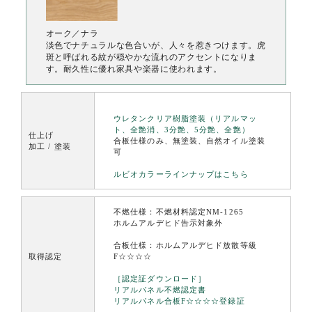
オーク／ナラ
淡色でナチュラルな色合いが、人々を惹きつけます。虎
斑と呼ばれる紋が穏やかな流れのアクセントになりま
す。耐久性に優れ家具や楽器に使われます。
ウレタンクリア樹脂塗装（リアルマッ
ト、全艶消、3分艶、5分艶、全艶）
仕上げ
合板仕様のみ、無塗装、自然オイル塗装
加工 / 塗装
可
ルビオカラーラインナップはこちら
不燃仕様：不燃材料認定NM-1265
ホルムアルデヒド告示対象外
合板仕様：ホルムアルデヒド放散等級
取得認定
F☆☆☆☆
［認定証ダウンロード］
リアルパネル不燃認定書
リアルパネル合板F☆☆☆☆登録証