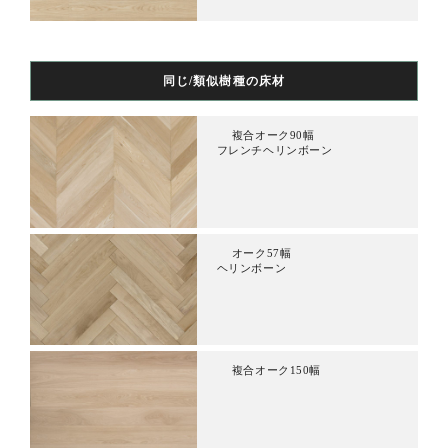
同じ/類似樹種の床材
複合オーク90幅
フレンチヘリンボーン
オーク57幅
ヘリンボーン
複合オーク150幅