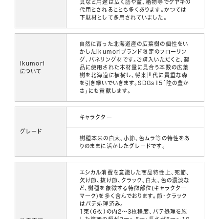
具など用途は広く膳や盆、箱物等でケヤキの
代用とされることも多くあります。かつては
下駄材として多用されていました。
自然に育った北海道産の広葉樹の個性をい
かしたikumoriブランド限定のフローリン
グ、パネリング材です。ご購入いただくと、製
ikumori
品に使用された木材量に見合う本数の広葉
について
樹を北海道に植樹し、将来世代に貴重な森
を引き継いでいきます。SDGs15「陸の豊か
さ」にも貢献します。
キャラクター
グレード
樹種本来の白太、小節、色ムラ等の特性をあ
りのままに活かしたグレードです。
エシカル消費を意識した商品特性上、死節、
欠け節、抜け節、クラック、白太、色の濃淡な
ど、樹種を象徴する特徴部位(キャラクター
マーク)を多く含んでおります。節・クラック
はパテ処理済み。
1束（6枚）の内2～3枚程度、パテ処理を施