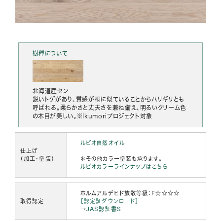
樹種について
北海道産セン
鋭いトゲがあり、質感が桐に似ていることからハリギリとも
呼ばれる。柔らかさと丈夫さを兼ね備え、明るいクリーム色
の木目が美しい。※Ikumoriプロジェクト対象
ルビオ自然オイル
仕上げ
（加工・塗装）
＊その他カラー塗装も承ります。
ルビオカラーラインナップはこちら
ホルムアルデヒド放散等級：F☆☆☆☆
取得認定
［認定証ダウンロード］
→
JAS認証書S