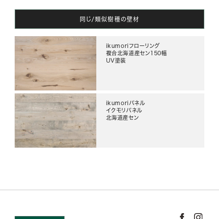
同じ/類似樹種の壁材
ikumoriフローリング
複合北海道産セン150幅
UV塗装
ikumoriパネル
イクモリパネル
北海道産セン