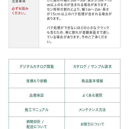
した箇所の幅が3㎝～5㎝・長さが5㎝～10
注意事項
㎝以上のものが含まれる場合があります。
必ずお読み
セン特有の割れにより、幅1㎝～2㎝・長さ
ください。
が15cm以上のパテ処理が含まれる場合が
あります。
パテ処理ができないほどの小さなクラック
も含むため、稀に割れが塗膜表面まで達し
ている場合があります。予めご了承くださ
い。
デジタルカタログ閲覧
カタログ / サンプル請求
見積もり依頼
商品基本情報
品質保証
よくある質問
施工マニュアル
メンテナンス方法
納期目安 /
お取引について
配送について