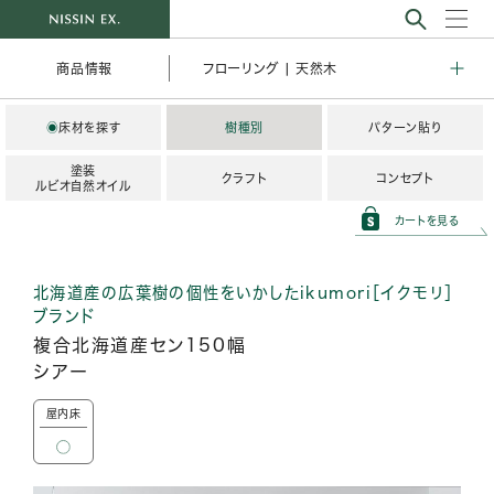
フローリング | 天然木
商品情報
◉
床材を探す
樹種別
パターン貼り
塗装
クラフト
コンセプト
ルビオ自然オイル
カートを見る
北海道産の広葉樹の個性をいかしたikumori［イクモリ］
ブランド
複合北海道産セン150幅
シアー
屋内床