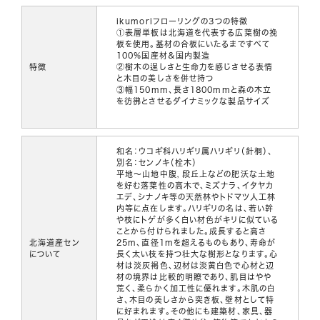
ikumoriフローリングの3つの特徴
①表層単板は北海道を代表する広葉樹の挽
板を使用。基材の合板にいたるまですべて
100％国産材＆国内製造
特徴
②樹木の逞しさと生命力を感じさせる表情
と木目の美しさを併せ持つ
③幅150mm、長さ1800mmと森の木立
を彷彿とさせるダイナミックな製品サイズ
和名：ウコギ科ハリギリ属ハリギリ（針桐）、
別名：センノキ（栓木）
平地～山地中腹，段丘上などの肥沃な土地
を好む落葉性の高木で、ミズナラ、イタヤカ
エデ、シナノキ等の天然林やトドマツ人工林
内等に点在します。ハリギリの名は、若い幹
や枝にトゲが多く白い材色がキリに似ている
ことから付けられました。成長すると高さ
北海道産セン
25m、直径1mを超えるものもあり、寿命が
について
長く太い枝を持つ壮大な樹形となります。心
材は淡灰褐色、辺材は淡黄白色で心材と辺
材の境界は比較的明瞭であり、肌目はやや
荒く、柔らかく加工性に優れます。木肌の白
さ、木目の美しさから突き板、壁材として特
に好まれます。その他にも建築材、家具、器