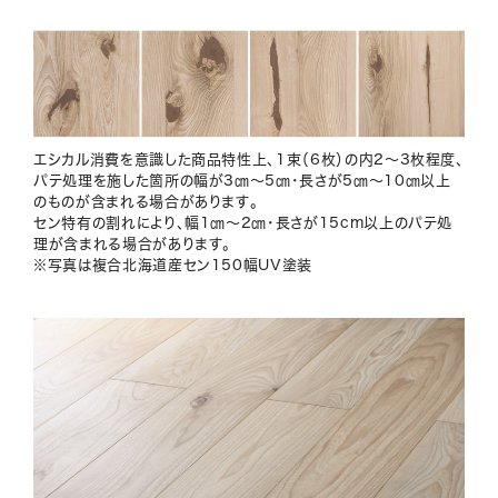
エシカル消費を意識した商品特性上、1束（6枚）の内2～3枚程度、
パテ処理を施した箇所の幅が3㎝～5㎝・長さが5㎝～10㎝以上
のものが含まれる場合があります。
セン特有の割れにより、幅1㎝～2㎝・長さが15cm以上のパテ処
理が含まれる場合があります。
※写真は複合北海道産セン150幅UV塗装