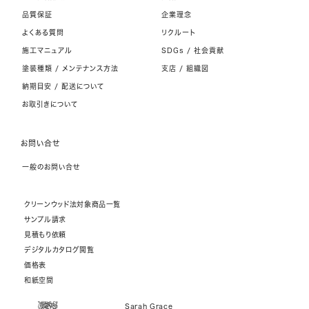
品質保証
企業理念
よくある質問
リクルート
施工マニュアル
SDGs / 社会貢献
塗装種類 / メンテナンス方法
支店 / 組織図
納期目安 / 配送について
お取引きについて
お問い合せ
一般のお問い合せ
クリーンウッド法対象商品一覧
サンプル請求
見積もり依頼
デジタルカタログ閲覧
価格表
和紙空間
Sarah Grace