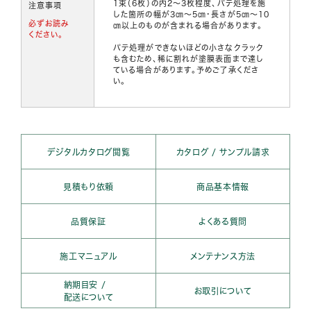
1束（6枚）の内2～3枚程度、パテ処理を施
注意事項
した箇所の幅が3㎝～5㎝・長さが5㎝～10
必ずお読み
㎝以上のものが含まれる場合があります。
ください。
パテ処理ができないほどの小さなクラック
も含むため、稀に割れが塗膜表面まで達し
ている場合があります。予めご了承くださ
い。
デジタルカタログ閲覧
カタログ / サンプル請求
見積もり依頼
商品基本情報
品質保証
よくある質問
施工マニュアル
メンテナンス方法
納期目安 /
お取引について
配送について