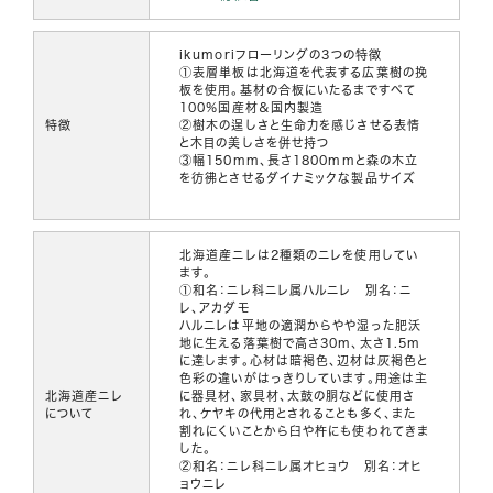
ikumoriフローリングの3つの特徴
①表層単板は北海道を代表する広葉樹の挽
板を使用。基材の合板にいたるまですべて
100％国産材＆国内製造
特徴
②樹木の逞しさと生命力を感じさせる表情
と木目の美しさを併せ持つ
③幅150mm、長さ1800mmと森の木立
を彷彿とさせるダイナミックな製品サイズ
北海道産ニレは2種類のニレを使用してい
ます。
①和名：ニレ科ニレ属ハルニレ 別名：ニ
レ、アカダモ
ハルニレは平地の適潤からやや湿った肥沃
地に生える落葉樹で高さ30m、太さ1.5m
に達します。心材は暗褐色、辺材は灰褐色と
色彩の違いがはっきりしています。用途は主
北海道産ニレ
に器具材、家具材、太鼓の胴などに使用さ
について
れ、ケヤキの代用とされることも多く、また
割れにくいことから臼や杵にも使われてきま
した。
②和名：ニレ科ニレ属オヒョウ 別名：オヒ
ョウニレ