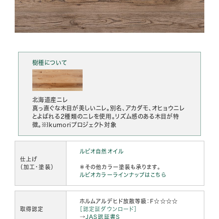
樹種について
北海道産ニレ
真っ直ぐな木目が美しいニレ。別名、アカダモ、オヒョウニレ
とよばれる2種類のニレを使用。リズム感のある木目が特
徴。※Ikumoriプロジェクト対象
ルビオ自然オイル
仕上げ
（加工・塗装）
＊その他カラー塗装も承ります。
ルビオカラーラインナップはこちら
ホルムアルデヒド放散等級：F☆☆☆☆
取得認定
［認定証ダウンロード］
→
JAS認証書S