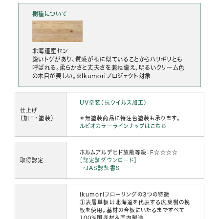
樹種について
北海道産セン
鋭いトゲがあり、質感が桐に似ていることからハリギリとも
呼ばれる。柔らかさと丈夫さを兼ね備え、明るいクリーム色
の木目が美しい。※Ikumoriプロジェクト対象
UV塗装（抗ウイルス加工）
仕上げ
（加工・塗装）
＊無塗装商品に特注色塗装も承ります。
ルビオカラーラインナップはこちら
ホルムアルデヒド放散等級：F☆☆☆☆
取得認定
［認定証ダウンロード］
→
JAS認証書S
ikumoriフローリングの3つの特徴
①表層単板は北海道を代表する広葉樹の挽
板を使用。基材の合板にいたるまですべて
100％国産材＆国内製造