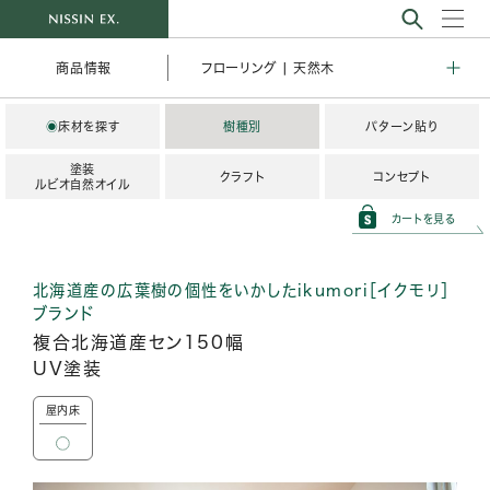
フローリング | 天然木
商品情報
◉
床材を探す
樹種別
パターン貼り
塗装
クラフト
コンセプト
ルビオ自然オイル
カートを見る
北海道産の広葉樹の個性をいかしたikumori［イクモリ］
ブランド
複合北海道産セン150幅
UV塗装
屋内床