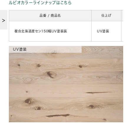
ルビオカラーラインナップはこちら
品番 / 商品名
仕上げ
【
複合北海道産セン150幅UV塗装装
UV塗装
【幅
【長
UV塗装