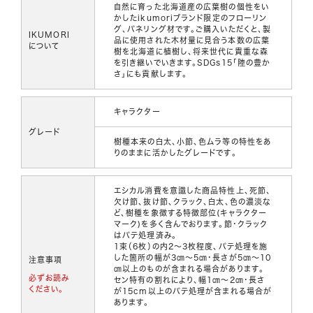
自然に育った北海道産の広葉樹の個性をい
かしたikumoriブランド限定のフローリン
グ、パネリング材です。ご購入いただくと、製
IKUMORI
品に使用された木材量に見合う本数の広葉
について
樹を北海道に植樹し、将来世代に貴重な森
を引き継いでいきます。SDGs15「陸の豊か
さ」にも貢献します。
キャラクター
グレード
樹種本来の白太、小節、色ムラ等の特性をあ
りのままに活かしたグレードです。
エシカル消費を意識した商品特性上、死節、
欠け節、抜け節、クラック、白太、色の濃淡な
ど、樹種を象徴する特徴部位(キャラクター
マーク)を多く含んでおります。節・クラック
はパテ処理済み。
1束（6枚）の内2～3枚程度、パテ処理を施
した箇所の幅が3㎝～5㎝・長さが5㎝～10
注意事項
㎝以上のものが含まれる場合があります。
必ずお読み
セン特有の割れにより、幅1㎝～2㎝・長さ
ください。
が15cm以上のパテ処理が含まれる場合が
あります。