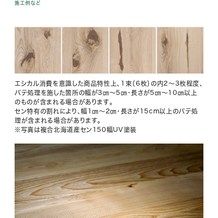
施工例など
エシカル消費を意識した商品特性上、1束（6枚）の内2～3枚程度、
パテ処理を施した箇所の幅が3㎝～5㎝・長さが5㎝～10㎝以上
のものが含まれる場合があります。
セン特有の割れにより、幅1㎝～2㎝・長さが15cm以上のパテ処
理が含まれる場合があります。
※写真は複合北海道産セン150幅UV塗装