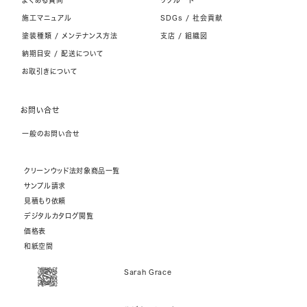
よくある質問
リクルート
施工マニュアル
SDGs / 社会貢献
塗装種類 / メンテナンス方法
支店 / 組織図
納期目安 / 配送について
お取引きについて
お問い合せ
一般のお問い合せ
クリーンウッド法対象商品一覧
サンプル請求
見積もり依頼
デジタルカタログ閲覧
価格表
和紙空間
Sarah Grace