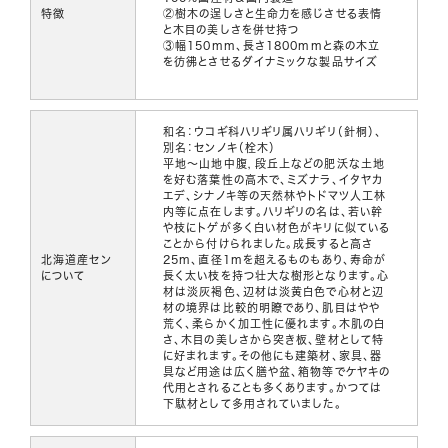
特徴
②樹木の逞しさと生命力を感じさせる表情
と木目の美しさを併せ持つ
③幅150mm、長さ1800mmと森の木立
を彷彿とさせるダイナミックな製品サイズ
和名：ウコギ科ハリギリ属ハリギリ（針桐）、
別名：センノキ（栓木）
平地～山地中腹，段丘上などの肥沃な土地
を好む落葉性の高木で、ミズナラ、イタヤカ
エデ、シナノキ等の天然林やトドマツ人工林
内等に点在します。ハリギリの名は、若い幹
や枝にトゲが多く白い材色がキリに似ている
ことから付けられました。成長すると高さ
北海道産セン
25m、直径1mを超えるものもあり、寿命が
について
長く太い枝を持つ壮大な樹形となります。心
材は淡灰褐色、辺材は淡黄白色で心材と辺
材の境界は比較的明瞭であり、肌目はやや
荒く、柔らかく加工性に優れます。木肌の白
さ、木目の美しさから突き板、壁材として特
に好まれます。その他にも建築材、家具、器
具など用途は広く膳や盆、箱物等でケヤキの
代用とされることも多くあります。かつては
下駄材として多用されていました。