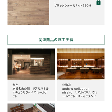
-
ブラックウォールナット150幅
関連商品の施工実績
九州
北海道
施設名未公開 リアルパネル
andaru collection
ナチュラルウッド ウォールナ
niseko リアルパネル ウォ
ット
ールナットラスティックヘリン
ボーン