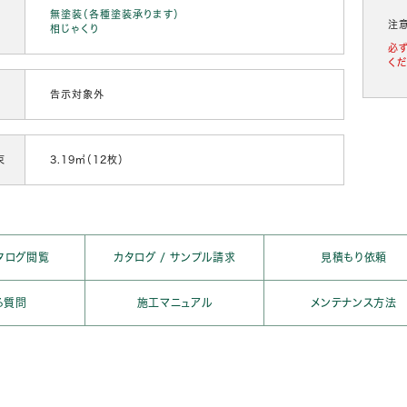
無塗装（各種塗装承ります）
注
相じゃくり
必
くだ
告示対象外
束
3.19㎡（12枚）
タログ閲覧
カタログ / サンプル請求
見積もり依頼
る質問
施工マニュアル
メンテナンス方法