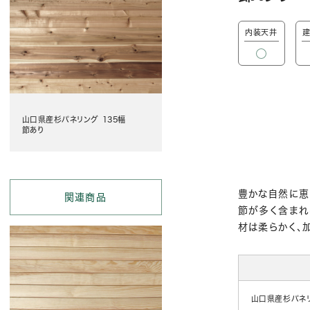
内装天井
山口県産杉パネリング 135幅
節あり
豊かな自然に恵
関連商品
節が多く含まれ
材は柔らかく、
山口県産杉パネリ