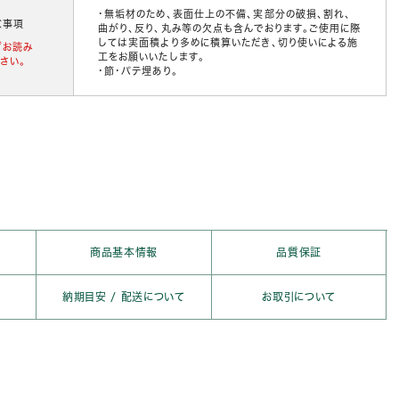
・無垢材のため、表面仕上の不備、実部分の破損、割れ、
意事項
曲がり、反り、丸み等の欠点も含んでおります。ご使用に際
しては実面積より多めに積算いただき、切り使いによる施
ずお読み
工をお願いいたします。
さい。
・節・パテ埋あり。
商品基本情報
品質保証
納期目安 /
配送について
お取引について