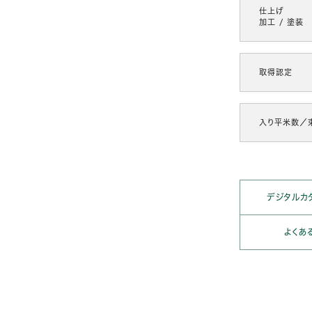
仕上げ
加工 / 塗装
取得認定
入り平米数／
デジタルカ
よくあ