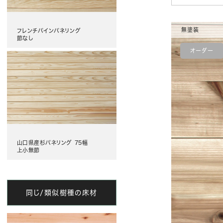
無塗装
フレンチパインパネリング
節なし
オーダー
山口県産杉パネリング 75幅
上小無節
同じ/類似樹種の床材