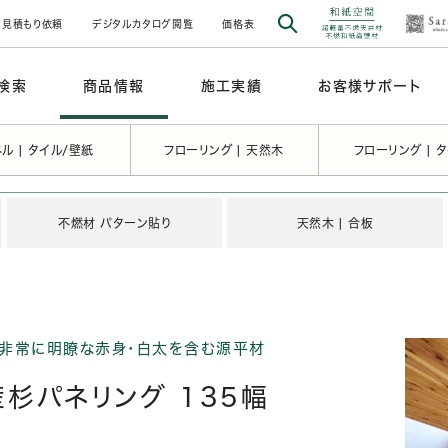
見積もり依頼
デジタルカタログ閲覧
価格表
検索
商品情報
施工実績
お客様サポート
ル | タイル/壁紙
フローリング | 天然木
フローリング | 
不燃材 パターン貼り
天然木 | 合板
が非常に明瞭な赤身・白太を含む源平材
産杉パネリング 135幅