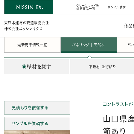
クリーンウッド法
サンプル請求
対象商品一覧
天然木建材の製造販売会社
商品
株式会社ニッシンイクス
最新商品情報一覧
パネリング | 天然木
パネ
◉
壁材を探す
不燃材 並行貼り
コントラスト
見積もりを依頼する
山口県
サンプルを依頼する
節あり