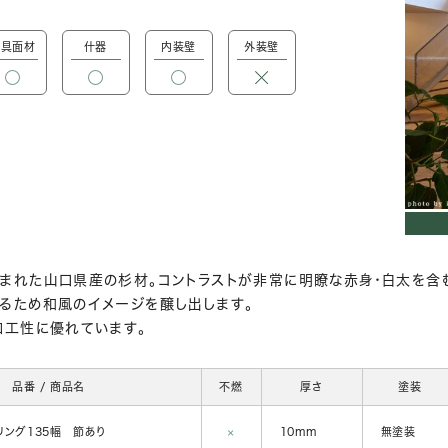
建具面材
什器
内装壁
外装壁
まれた山口県産の杉材。コントラストが非常に明瞭な赤身・白太を含
るため和風のイメージを醸し出します。
加工性に優れています。
品番 / 商品名
不燃
厚さ
塗装
ング135幅 節あり
×
10mm
無塗装