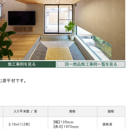
施工事例を見る
同一商品施工事例一覧を見る
む源平材です。
入り平米数 / 束
規格
価格
【幅】135ｍｍ
3.19㎡（12枚）
価格表
【長さ】1970ｍｍ