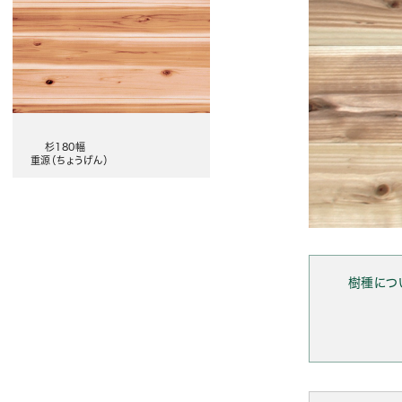
杉180幅
重源（ちょうげん）
樹種につ