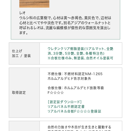
レオ
ウルシ科の広葉樹で、心材は黄～赤褐色、黄灰色で、辺材は
心材と比べてやや淡色です。別名アジアのウォールナットと
呼ばれるレオは、流麗な縞模様が個性的な雰囲気を演出し
ます。
ウレタンクリア樹脂塗装(リアルマット、全艶
仕上げ
消、3分艶、5分艶、全艶、各種特注色)
加工 / 塗装
※合板仕様のみ、無塗装、自然オイル塗装可
不燃仕様：不燃材料認定NM-1265
ホルムアルデヒド告示対象外
合板仕様：ホルムアルデヒド放散等級
取得認定
F☆☆☆☆
［認定証ダウンロード］
リアルパネル不燃認定書
リアルパネル合板F☆☆☆☆登録証
自然の力強さや木目が生き生きと躍動する