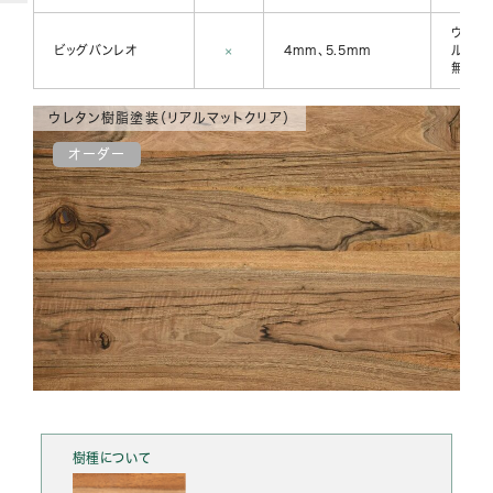
ウレタ
ビッグバンレオ
×
4mm、5.5mm
ルビオ
無塗装
ウレタン樹脂塗装（リアルマットクリア）
オーダー
樹種について