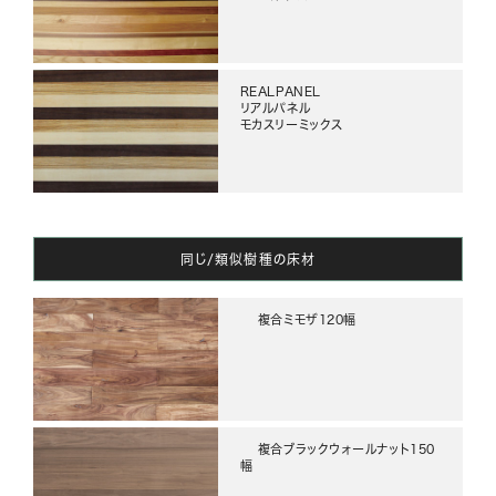
REALPANEL
リアルパネル
モカスリーミックス
同じ/類似樹種の床材
複合ミモザ120幅
複合ブラックウォールナット150
幅