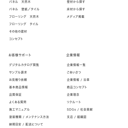
パネル 天然木
壁材から探す
パネル 壁紙／タイル
床材から探す
フローリング 天然木
メディア掲載
フローリング タイル
その他の建材
コンセプト
お客様サポート
企業情報
デジタルカタログ閲覧
企業情報一覧
サンプル請求
ごあいさつ
お見積り依頼
企業情報 / 沿革
基本商品情報
商品コンセプト
品質保証
企業理念
よくある質問
リクルート
施工マニュアル
SDGs / 社会貢献
塗装種類 / メンテナンス方法
支店 / 組織図
納期目安 / 配送について