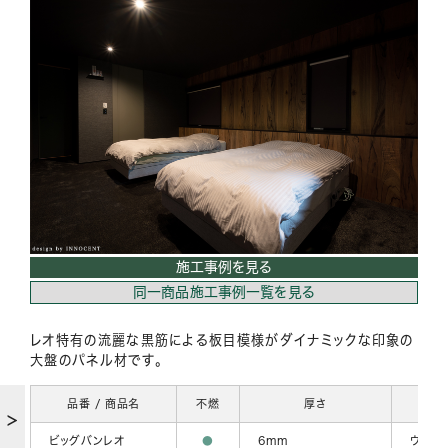
施工事例を見る
同一商品施工事例一覧を見る
レオ特有の流麗な黒筋による板目模様がダイナミックな印象の
大盤のパネル材です。
品番 / 商品名
不燃
厚さ
ビッグバンレオ
●
6mm
ウレタ