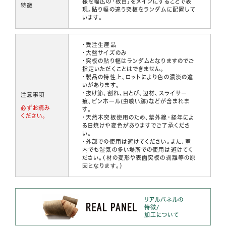
様を幅広の「板目」をメインにすることで表
特徴
現。貼り幅の違う突板をランダムに配置して
います。
・受注生産品
・大盤サイズのみ
・突板の貼り幅はランダムとなりますのでご
指定いただくことはできません。
・製品の特性上、ロットにより色の濃淡の違
いがあります。
・抜け節、割れ、目とび、辺材、スライサー
注意事項
痕、ピンホール(虫喰い跡)などが含まれま
必ずお読み
す。
ください。
・天然木突板使用のため、紫外線・経年によ
る日焼けや変色がありますでご了承くださ
い。
・外部での使用は避けてください。また、室
内でも湿気の多い場所での使用は避けてく
ださい。（材の変形や表面突板の剥離等の原
因となります。）
リアルパネルの
特徴/
加工について