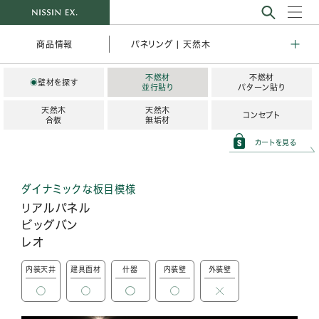
パネリング | 天然木
商品情報
不燃材
不燃材
◉
壁材を探す
並行貼り
パターン貼り
天然木
天然木
コンセプト
合板
無垢材
カートを見る
ダイナミックな板目模様
リアルパネル
ビッグバン
レオ
内装天井
建具面材
什器
内装壁
外装壁