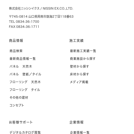
株式会社ニッシンイクス / NISSIN EX.CO.,LTD.
〒745-0814 山口県周南市鼓海2丁目118番63
TEL 0834-36-1700
FAX 0834-36-1711
商品情報
施工実績
商品検索
最新施工実績一覧
最新商品情報一覧
商業施設から探す
パネル 天然木
壁材から探す
パネル 壁紙／タイル
床材から探す
フローリング 天然木
メディア掲載
フローリング タイル
その他の建材
コンセプト
お客様サポート
企業情報
デジタルカタログ閲覧
企業情報一覧