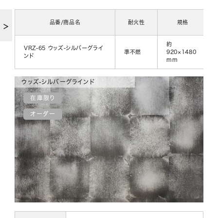
品番/商品名
耐火性
規格
約
VRZ-65 ウッズ-シルバーグライ
準不燃
920×1480
ンド
mm
ウッズ-シルバーグラインド
在庫限り
オーダー