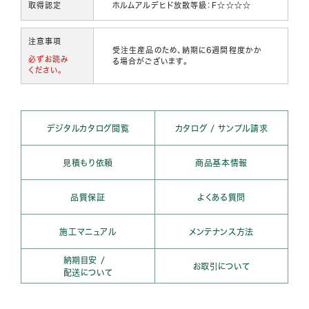
取得認定
ホルムアルデヒド放散等級：F☆☆☆☆
注意事項
受注生産品のため、納期に6週間程度かか
必ずお読み
る場合がございます。
ください。
デジタルカタログ閲覧
カタログ / サンプル請求
見積もり依頼
商品基本情報
品質保証
よくある質問
施工マニュアル
メンテナンス方法
納期目安 /
お取引について
配送について