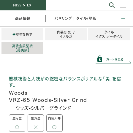
パネリング | タイル/壁紙
商品情報
内装GRC /
タイル
◉
壁材を探す
イノルガ
イクス アータイル
高級金銀壁紙
［乱美箔］
カートを見る
機械技術と人技がの緻密なバランスがリアルな「美」を宿
す。
Woods
VRZ-65 Woods-Silver Grind
ウッズ-シルバーグラインド
屋内壁
屋外壁
内装天井