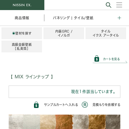
パネリング | タイル/壁紙
商品情報
内装GRC /
タイル
◉
壁材を探す
イノルガ
イクス アータイル
高級金銀壁紙
［乱美箔］
カートを見る
MIX ラインナップ
現在1件該当しています。
サンプルカートへ入れる
見積もりを依頼する