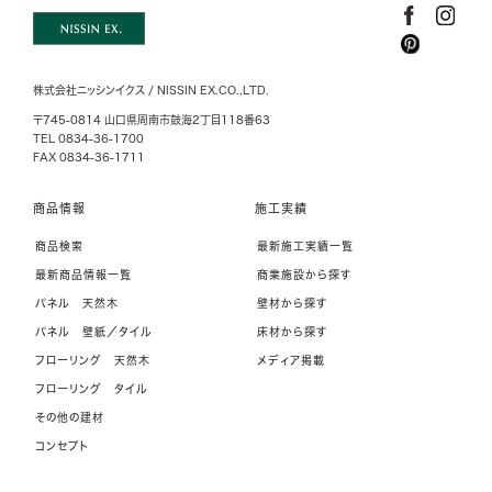
株式会社ニッシンイクス / NISSIN EX.CO.,LTD.
〒745-0814 山口県周南市鼓海2丁目118番63
TEL 0834-36-1700
FAX 0834-36-1711
商品情報
施工実績
商品検索
最新施工実績一覧
最新商品情報一覧
商業施設から探す
パネル 天然木
壁材から探す
パネル 壁紙／タイル
床材から探す
フローリング 天然木
メディア掲載
フローリング タイル
その他の建材
コンセプト