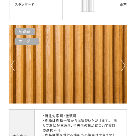
スタンダード
非不燃
新商品
オーダー
・特注対応可・塗装可
・樹種は樹種一覧からお選びいただけます。 ※
リブ形状が三角形、半円形の商品について板目
の選択不可
・内装制限を受ける場所への使用はできません。