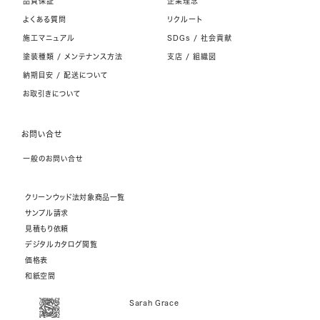
品質保証
企業理念
よくある質問
リクルート
施工マニュアル
SDGs / 社会貢献
塗装種類 / メンテナンス方法
支店 / 組織図
納期目安 / 配送について
お取引きについて
お問い合せ
一般のお問い合せ
クリーンウッド法対象商品一覧
サンプル請求
見積もり依頼
デジタルカタログ閲覧
価格表
和紙空間
Sarah Grace