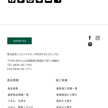
a
w
i
i
m
有
c
i
n
n
a
e
t
t
e
i
b
t
e
l
o
e
r
o
r
e
k
s
株式会社ニッシンイクス / NISSIN EX.CO.,LTD.
t
〒745-0814 山口県周南市鼓海2丁目118番63
TEL 0834-36-1700
FAX 0834-36-1711
商品情報
施工実績
商品検索
最新施工実績一覧
最新商品情報一覧
商業施設から探す
パネル 天然木
壁材から探す
パネル 壁紙／タイル
床材から探す