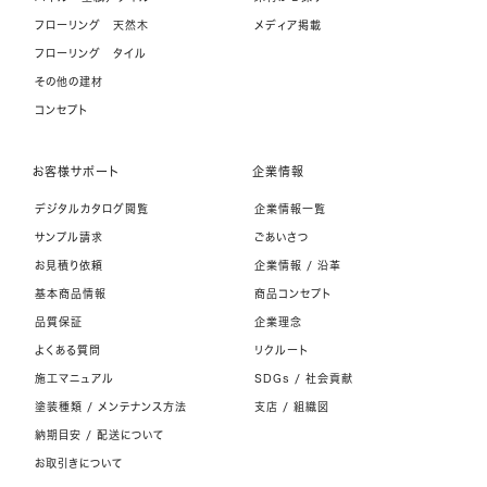
フローリング 天然木
メディア掲載
フローリング タイル
その他の建材
コンセプト
お客様サポート
企業情報
デジタルカタログ閲覧
企業情報一覧
サンプル請求
ごあいさつ
お見積り依頼
企業情報 / 沿革
基本商品情報
商品コンセプト
品質保証
企業理念
よくある質問
リクルート
施工マニュアル
SDGs / 社会貢献
塗装種類 / メンテナンス方法
支店 / 組織図
納期目安 / 配送について
お取引きについて