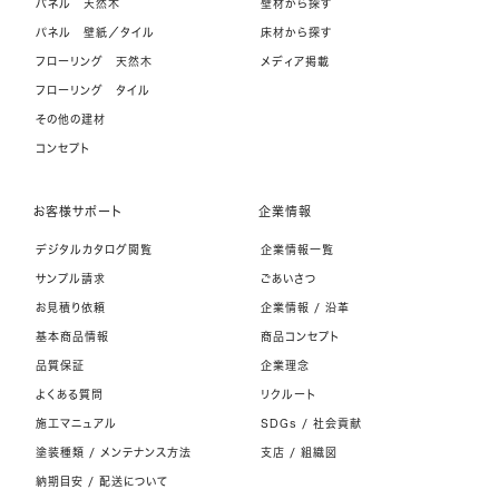
パネル 天然木
壁材から探す
パネル 壁紙／タイル
床材から探す
フローリング 天然木
メディア掲載
フローリング タイル
その他の建材
コンセプト
お客様サポート
企業情報
デジタルカタログ閲覧
企業情報一覧
サンプル請求
ごあいさつ
お見積り依頼
企業情報 / 沿革
基本商品情報
商品コンセプト
品質保証
企業理念
よくある質問
リクルート
施工マニュアル
SDGs / 社会貢献
塗装種類 / メンテナンス方法
支店 / 組織図
納期目安 / 配送について