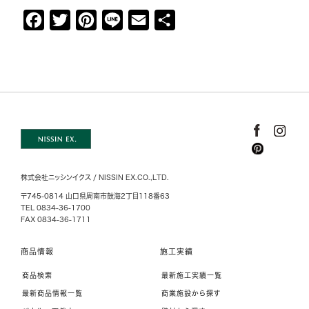
F
T
P
L
E
共
a
w
i
i
m
有
c
i
n
n
a
e
t
t
e
i
b
t
e
l
o
e
r
o
r
e
k
s
株式会社ニッシンイクス / NISSIN EX.CO.,LTD.
t
〒745-0814 山口県周南市鼓海2丁目118番63
TEL 0834-36-1700
FAX 0834-36-1711
商品情報
施工実績
商品検索
最新施工実績一覧
最新商品情報一覧
商業施設から探す