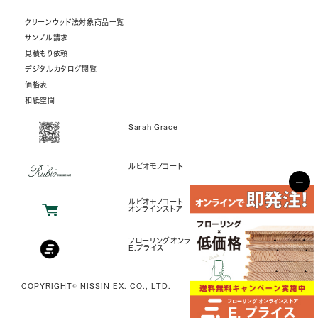
クリーンウッド法対象商品一覧
サンプル請求
見積もり依頼
デジタルカタログ閲覧
価格表
和紙空間
Sarah Grace
ルビオモノコート
−
ルビオモノコート
オンラインストア
フローリングオンラインストア
E.プライス
COPYRIGHT© NISSIN EX. CO., LTD.