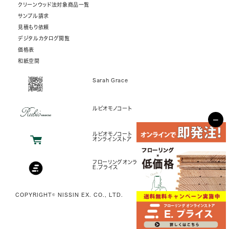
クリーンウッド法対象商品一覧
サンプル請求
見積もり依頼
デジタルカタログ閲覧
価格表
和紙空間
Sarah Grace
ルビオモノコート
−
ルビオモノコート
オンラインストア
フローリングオンラインストア
E.プライス
COPYRIGHT© NISSIN EX. CO., LTD.