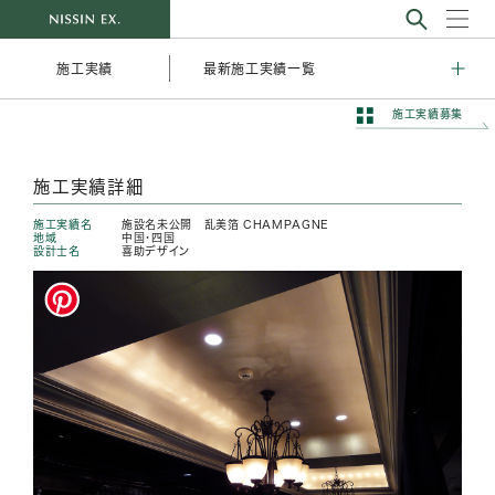
最新施工実績一覧
施工実績
施工実績募集
施工実績詳細
施工実績名
施設名未公開 乱美箔 CHAMPAGNE
地域
中国・四国
設計士名
喜助デザイン