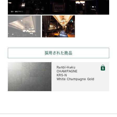
採用された商品
Ranbi-Haku
CHAMPAGNE
KRS-N
White Champagne Gold