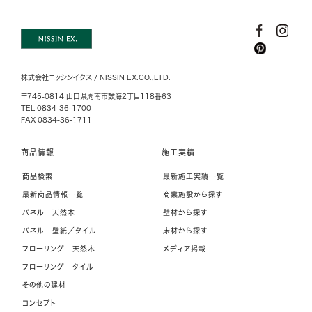
株式会社ニッシンイクス / NISSIN EX.CO.,LTD.
〒745-0814 山口県周南市鼓海2丁目118番63
TEL 0834-36-1700
FAX 0834-36-1711
商品情報
施工実績
商品検索
最新施工実績一覧
最新商品情報一覧
商業施設から探す
パネル 天然木
壁材から探す
パネル 壁紙／タイル
床材から探す
フローリング 天然木
メディア掲載
フローリング タイル
その他の建材
コンセプト