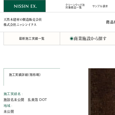
クリーンウッド法
サンプル請求
対象商品一覧
天然木建材の製造販売会社
商品
株式会社ニッシンイクス
◉
商業施設から探す
最新施工実績一覧
施工実績詳細（敬称略）
施工実績名
施設名未公開 乱美箔 DOT
地域
未公開