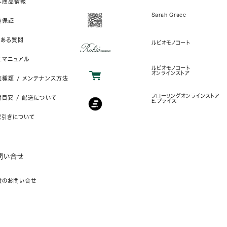
本商品情報
Sarah Grace
質保証
くある質問
ルビオモノコート
工マニュアル
ルビオモノコート
オンラインストア
装種類 / メンテナンス方法
フローリングオンラインストア
目安 / 配送について
E.プライス
取引きについて
問い合せ
般のお問い合せ