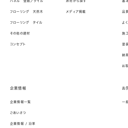
パネル 壁紙／タイル
床材から探す
基
フローリング 天然木
メディア掲載
品
フローリング タイル
よ
その他の建材
施
コンセプト
塗
納期
お
企業情報
お
企業情報一覧
一
ごあいさつ
企業情報 / 沿革