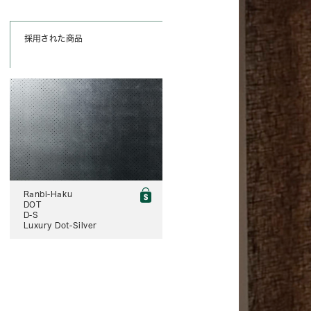
採用された商品
Ranbi-Haku
DOT
D-S
Luxury Dot-Silver