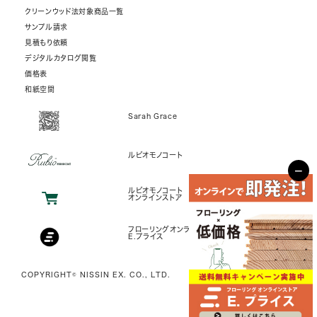
クリーンウッド法対象商品一覧
サンプル請求
見積もり依頼
デジタルカタログ閲覧
価格表
和紙空間
Sarah Grace
ルビオモノコート
−
ルビオモノコート
オンラインストア
フローリングオンラインストア
E.プライス
COPYRIGHT© NISSIN EX. CO., LTD.