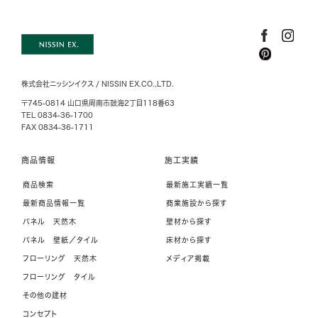
株式会社ニッシンイクス / NISSIN EX.CO.,LTD.
〒745-0814 山口県周南市鼓海2丁目118番63
TEL 0834-36-1700
FAX 0834-36-1711
商品情報
施工実績
商品検索
最新施工実績一覧
最新商品情報一覧
商業施設から探す
パネル 天然木
壁材から探す
パネル 壁紙／タイル
床材から探す
フローリング 天然木
メディア掲載
フローリング タイル
その他の建材
コンセプト