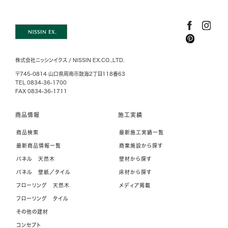
株式会社ニッシンイクス / NISSIN EX.CO.,LTD.
〒745-0814 山口県周南市鼓海2丁目118番63
TEL 0834-36-1700
FAX 0834-36-1711
商品情報
施工実績
商品検索
最新施工実績一覧
最新商品情報一覧
商業施設から探す
パネル 天然木
壁材から探す
パネル 壁紙／タイル
床材から探す
フローリング 天然木
メディア掲載
フローリング タイル
その他の建材
コンセプト