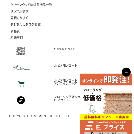
クリーンウッド法対象商品一覧
サンプル請求
見積もり依頼
デジタルカタログ閲覧
価格表
和紙空間
Sarah Grace
ルビオモノコート
−
ルビオモノコート
オンラインストア
フローリングオンラインストア
E.プライス
COPYRIGHT© NISSIN EX. CO., LTD.