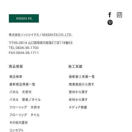
株式会社ニッシンイクス / NISSIN EX.CO.,LTD.
〒745-0814 山口県周南市鼓海2丁目118番63
TEL 0834-36-1700
FAX 0834-36-1711
商品情報
施工実績
商品検索
最新施工実績一覧
最新商品情報一覧
商業施設から探す
パネル 天然木
壁材から探す
パネル 壁紙／タイル
床材から探す
フローリング 天然木
メディア掲載
フローリング タイル
その他の建材
コンセプト