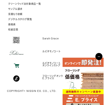
クリーンウッド法対象商品一覧
サンプル請求
見積もり依頼
デジタルカタログ閲覧
価格表
和紙空間
Sarah Grace
ルビオモノコート
−
ルビオモノコート
オンラインストア
フローリングオンラインストア
E.プライス
COPYRIGHT© NISSIN EX. CO., LTD.