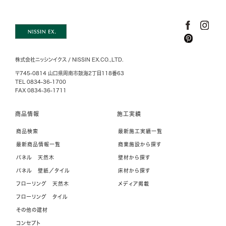
株式会社ニッシンイクス / NISSIN EX.CO.,LTD.
〒745-0814 山口県周南市鼓海2丁目118番63
TEL 0834-36-1700
FAX 0834-36-1711
商品情報
施工実績
商品検索
最新施工実績一覧
最新商品情報一覧
商業施設から探す
パネル 天然木
壁材から探す
パネル 壁紙／タイル
床材から探す
フローリング 天然木
メディア掲載
フローリング タイル
その他の建材
コンセプト