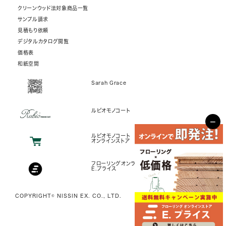
クリーンウッド法対象商品一覧
サンプル請求
見積もり依頼
デジタルカタログ閲覧
価格表
和紙空間
Sarah Grace
ルビオモノコート
−
ルビオモノコート
オンラインストア
フローリングオンラインストア
E.プライス
COPYRIGHT© NISSIN EX. CO., LTD.