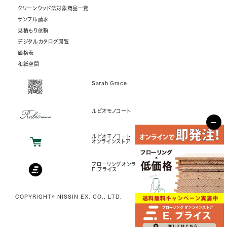
クリーンウッド法対象商品一覧
サンプル請求
見積もり依頼
デジタルカタログ閲覧
価格表
和紙空間
Sarah Grace
ルビオモノコート
−
ルビオモノコート
オンラインストア
フローリングオンラインストア
E.プライス
COPYRIGHT© NISSIN EX. CO., LTD.