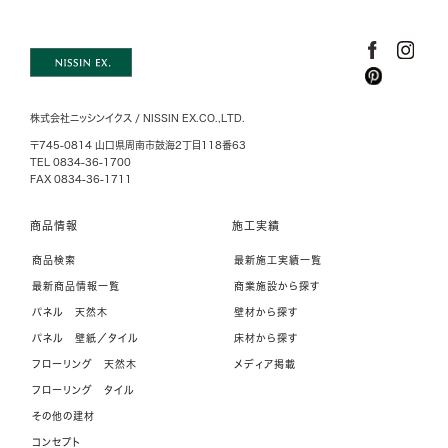
株式会社ニッシンイクス / NISSIN EX.CO.,LTD.
〒745-0814 山口県周南市鼓海2丁目118番63
TEL 0834-36-1700
FAX 0834-36-1711
商品情報
施工実績
商品検索
最新施工実績一覧
最新商品情報一覧
商業施設から探す
パネル 天然木
壁材から探す
パネル 壁紙／タイル
床材から探す
フローリング 天然木
メディア掲載
フローリング タイル
その他の建材
コンセプト