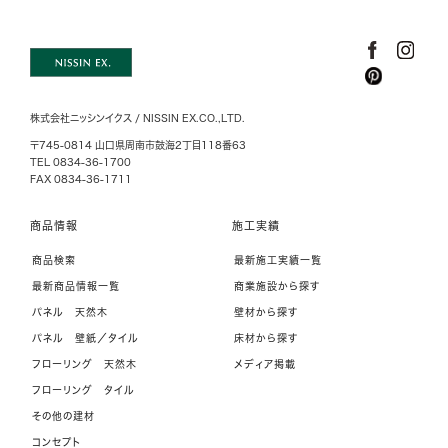
株式会社ニッシンイクス / NISSIN EX.CO.,LTD.
〒745-0814 山口県周南市鼓海2丁目118番63
TEL 0834-36-1700
FAX 0834-36-1711
商品情報
施工実績
商品検索
最新施工実績一覧
最新商品情報一覧
商業施設から探す
パネル 天然木
壁材から探す
パネル 壁紙／タイル
床材から探す
フローリング 天然木
メディア掲載
フローリング タイル
その他の建材
コンセプト