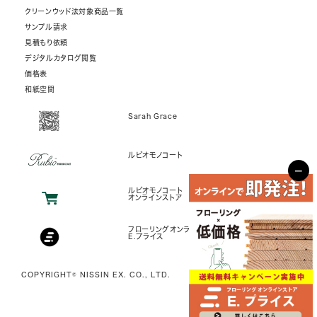
クリーンウッド法対象商品一覧
サンプル請求
見積もり依頼
デジタルカタログ閲覧
価格表
和紙空間
Sarah Grace
ルビオモノコート
−
ルビオモノコート
オンラインストア
フローリングオンラインストア
E.プライス
COPYRIGHT© NISSIN EX. CO., LTD.