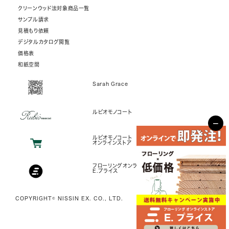
クリーンウッド法対象商品一覧
サンプル請求
見積もり依頼
デジタルカタログ閲覧
価格表
和紙空間
Sarah Grace
ルビオモノコート
−
ルビオモノコート
オンラインストア
フローリングオンラインストア
E.プライス
COPYRIGHT© NISSIN EX. CO., LTD.