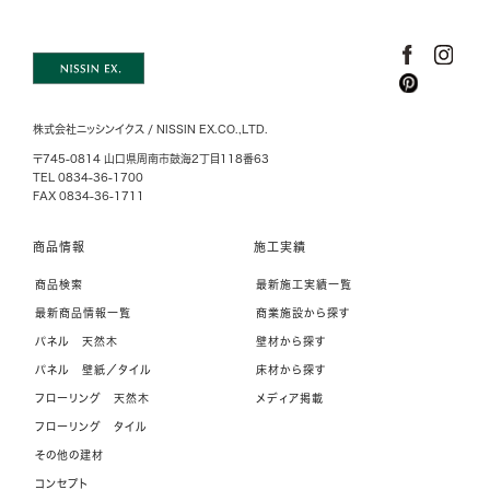
株式会社ニッシンイクス / NISSIN EX.CO.,LTD.
〒745-0814 山口県周南市鼓海2丁目118番63
TEL 0834-36-1700
FAX 0834-36-1711
商品情報
施工実績
商品検索
最新施工実績一覧
最新商品情報一覧
商業施設から探す
パネル 天然木
壁材から探す
パネル 壁紙／タイル
床材から探す
フローリング 天然木
メディア掲載
フローリング タイル
その他の建材
コンセプト