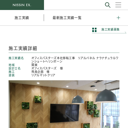
最新施工実績一覧
施工実績
施工実績募集
施工実績詳細
施工実績名
オフィスバスターズ本社移転工事 リアルパネル ナラナチュラルワ
ンショートヘリンボーン
地域
関東
設計士名
オフィスバスターズ 様
施工
飛鳥企画 様
塗装
リアルマットクリア