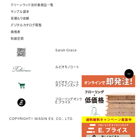
クリーンウッド法対象商品一覧
サンプル請求
見積もり依頼
デジタルカタログ閲覧
価格表
和紙空間
Sarah Grace
ルビオモノコート
−
ルビオモノコート
オンラインストア
フローリングオンラインストア
E.プライス
COPYRIGHT© NISSIN EX. CO., LTD.