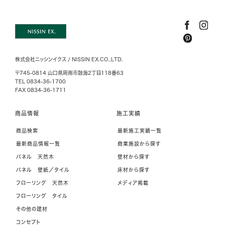
株式会社ニッシンイクス / NISSIN EX.CO.,LTD.
〒745-0814 山口県周南市鼓海2丁目118番63
TEL 0834-36-1700
FAX 0834-36-1711
商品情報
施工実績
商品検索
最新施工実績一覧
最新商品情報一覧
商業施設から探す
パネル 天然木
壁材から探す
パネル 壁紙／タイル
床材から探す
フローリング 天然木
メディア掲載
フローリング タイル
その他の建材
コンセプト