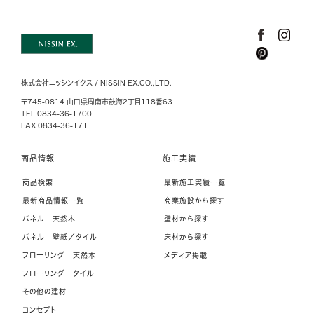
株式会社ニッシンイクス / NISSIN EX.CO.,LTD.
〒745-0814 山口県周南市鼓海2丁目118番63
TEL 0834-36-1700
FAX 0834-36-1711
商品情報
施工実績
商品検索
最新施工実績一覧
最新商品情報一覧
商業施設から探す
パネル 天然木
壁材から探す
パネル 壁紙／タイル
床材から探す
フローリング 天然木
メディア掲載
フローリング タイル
その他の建材
コンセプト