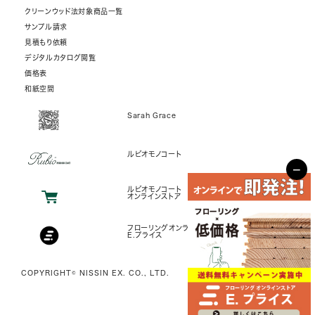
クリーンウッド法対象商品一覧
サンプル請求
見積もり依頼
デジタルカタログ閲覧
価格表
和紙空間
Sarah Grace
ルビオモノコート
−
ルビオモノコート
オンラインストア
フローリングオンラインストア
E.プライス
COPYRIGHT© NISSIN EX. CO., LTD.