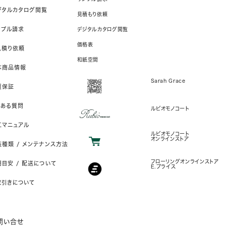
ジタルカタログ閲覧
見積もり依頼
ンプル請求
デジタルカタログ閲覧
価格表
見積り依頼
和紙空間
本商品情報
Sarah Grace
質保証
くある質問
ルビオモノコート
工マニュアル
ルビオモノコート
オンラインストア
装種類 / メンテナンス方法
フローリングオンラインストア
目安 / 配送について
E.プライス
取引きについて
問い合せ