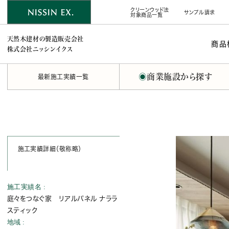
クリーンウッド法
サンプル請求
対象商品一覧
天然木建材の製造販売会社
商品
株式会社ニッシンイクス
◉
商業施設から探す
最新施工実績一覧
施工実績詳細（敬称略）
施工実績名
庭々をつなぐ家 リアルパネル ナララ
スティック
地域