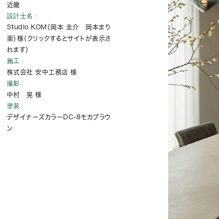
近畿
設計士名
Studio KOM（岡本 圭介 岡本まり
亜）様
（クリックするとサイトが表示さ
れます）
施工
株式会社 安中工務店 様
撮影
中村 晃 様
塗装
デザイナーズカラーDC-8モカブラウ
ン