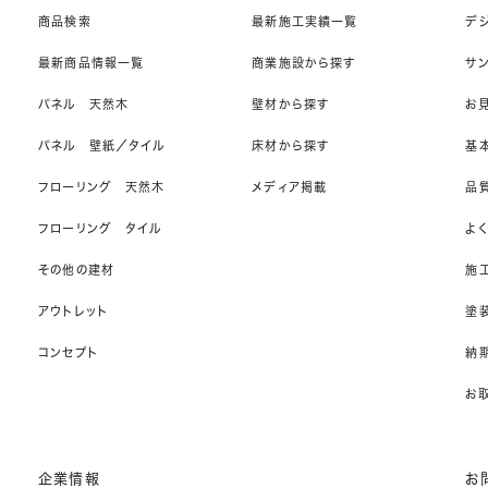
商品検索
最新施工実績一覧
デ
最新商品情報一覧
商業施設から探す
サ
パネル 天然木
壁材から探す
お
パネル 壁紙／タイル
床材から探す
基
フローリング 天然木
メディア掲載
品
フローリング タイル
よ
その他の建材
施
アウトレット
塗
コンセプト
納期
お
企業情報
お