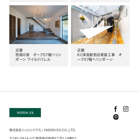
近畿
近畿
西尾の家 オーク57幅ヘリン
KC津島駅前店新装工事 オ
ボーン ワイルドバレル
ーク57幅ヘリンボーン
株式会社ニッシンイクス / NISSIN EX.CO.,LTD.
〒745-0814 山口県周南市鼓海2丁目118番63