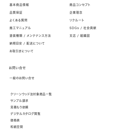
基本商品情報
商品コンセプト
品質保証
企業理念
よくある質問
リクルート
施工マニュアル
SDGs / 社会貢献
塗装種類 / メンテナンス方法
支店 / 組織図
納期目安 / 配送について
お取引きについて
お問い合せ
一般のお問い合せ
クリーンウッド法対象商品一覧
サンプル請求
見積もり依頼
デジタルカタログ閲覧
価格表
和紙空間