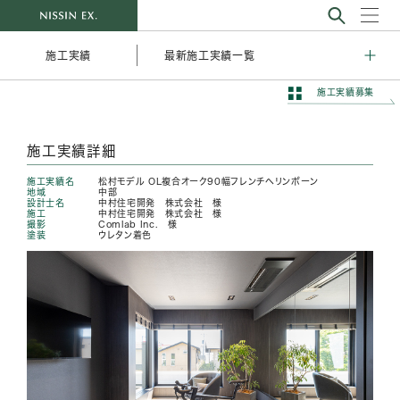
最新施工実績一覧
施工実績
施工実績募集
施工実績詳細
施工実績名
松村モデル OL複合オーク90幅フレンチヘリンボーン
地域
中部
設計士名
中村住宅開発 株式会社 様
施工
中村住宅開発 株式会社 様
撮影
Comlab Inc. 様
塗装
ウレタン着色