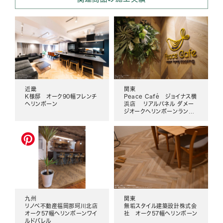
近畿
関東
K様邸 オーク90幅フレンチ
Peace Café ジョイナス横
ヘリンボーン
浜店 リアルパネル ダメー
ジオークヘリンボーンランダ
ム
九州
関東
リノベ不動産福岡那珂川北店
無垢スタイル建築設計株式会
オーク57幅ヘリンボーンワイ
社 オーク57幅ヘリンボーン
ルドバレル