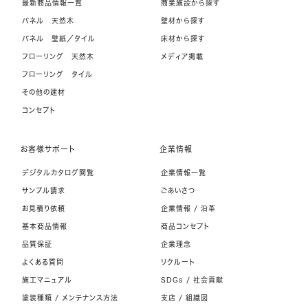
最新商品情報一覧
商業施設から探す
パネル 天然木
壁材から探す
パネル 壁紙／タイル
床材から探す
フローリング 天然木
メディア掲載
フローリング タイル
その他の建材
コンセプト
お客様サポート
企業情報
デジタルカタログ閲覧
企業情報一覧
サンプル請求
ごあいさつ
お見積り依頼
企業情報 / 沿革
基本商品情報
商品コンセプト
品質保証
企業理念
よくある質問
リクルート
施工マニュアル
SDGs / 社会貢献
塗装種類 / メンテナンス方法
支店 / 組織図