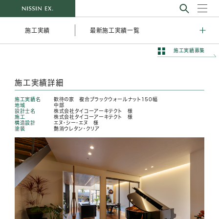
最新施工実績一覧
施工実績
施工実績募集
施工実績詳細
施工実績名
歓待の家 複合ブラックウォールナット150幅
地域
中部
設計士名
株式会社タイコーアーキテクト 様
施工
株式会社タイコーアーキテクト 様
構造設計
エヌ・シー・エヌ 様
塗装
艶消ウレタン・クリア