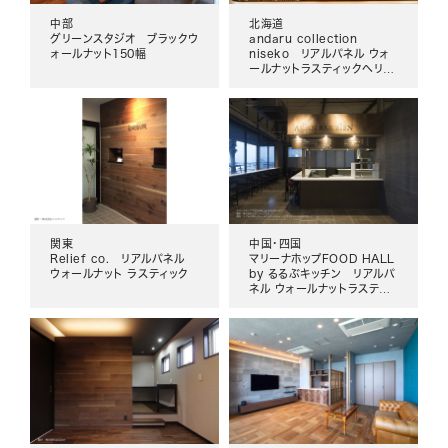
中部
北海道
グリーンスタジオ ブラックウ
andaru collection
ォールナット150幅
niseko リアルパネル ウォ
ールナットラスティックヘリン
ボーン
関東
中国・四国
Relief co. リアルパネル
マリーナホップFOOD HALL
ウォールナット ラスティック
by るるぶキッチン リアルパ
ネル ウォールナットラスティ
ック ワンショートヘリンボー
ン