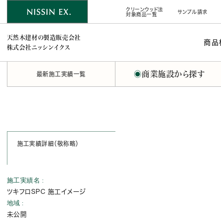
クリーンウッド法
サンプル請求
対象商品一覧
天然木建材の製造販売会社
商品
株式会社ニッシンイクス
◉
商業施設から探す
最新施工実績一覧
施工実績詳細（敬称略）
施工実績名
ツキフロSPC 施工イメージ
地域
未公開