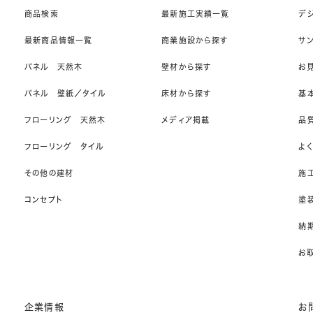
商品検索
最新施工実績一覧
デ
最新商品情報一覧
商業施設から探す
サ
パネル 天然木
壁材から探す
お
パネル 壁紙／タイル
床材から探す
基
フローリング 天然木
メディア掲載
品
フローリング タイル
よ
その他の建材
施
コンセプト
塗
納期
お
企業情報
お