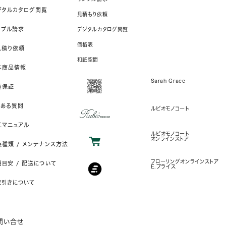
ジタルカタログ閲覧
見積もり依頼
ンプル請求
デジタルカタログ閲覧
価格表
見積り依頼
和紙空間
本商品情報
Sarah Grace
質保証
くある質問
ルビオモノコート
工マニュアル
ルビオモノコート
オンラインストア
装種類 / メンテナンス方法
フローリングオンラインストア
目安 / 配送について
E.プライス
取引きについて
問い合せ