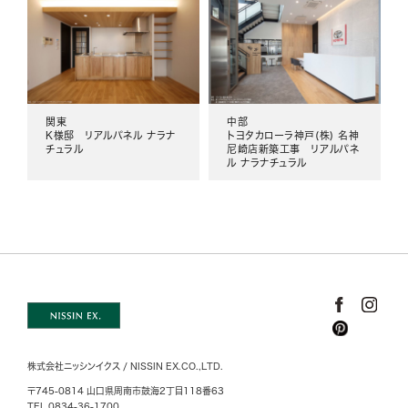
関東
中部
K様邸 リアルパネル ナラナ
トヨタカローラ神戸(株) 名神
チュラル
尼崎店新築工事 リアルパネ
ル ナラナチュラル
株式会社ニッシンイクス / NISSIN EX.CO.,LTD.
〒745-0814 山口県周南市鼓海2丁目118番63
TEL 0834-36-1700