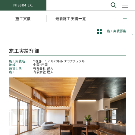
最新施工実績一覧
施工実績
施工実績募集
施工実績詳細
施工実績名
Y様邸 リアルパネル ナラナチュラル
地域
中国・四国
設計士名
有限会社 建人
施工
有限会社 建人