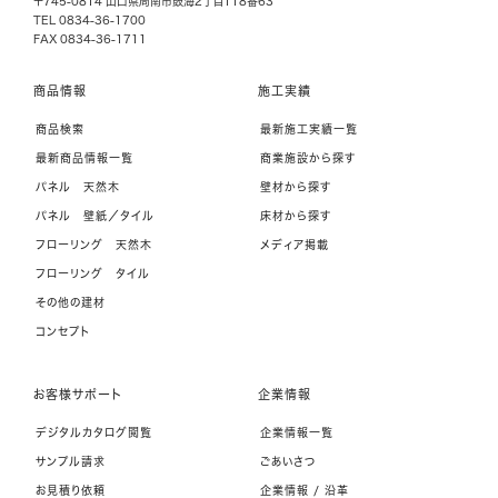
〒745-0814 山口県周南市鼓海2丁目118番63
TEL 0834-36-1700
FAX 0834-36-1711
商品情報
施工実績
商品検索
最新施工実績一覧
最新商品情報一覧
商業施設から探す
パネル 天然木
壁材から探す
パネル 壁紙／タイル
床材から探す
フローリング 天然木
メディア掲載
フローリング タイル
その他の建材
コンセプト
お客様サポート
企業情報
デジタルカタログ閲覧
企業情報一覧
サンプル請求
ごあいさつ
お見積り依頼
企業情報 / 沿革