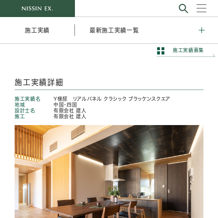
最新施工実績一覧
施工実績
施工実績募集
施工実績詳細
施工実績名
Y様邸 リアルパネル クラシック ブラッケンスクエア
地域
中国・四国
設計士名
有限会社 建人
施工
有限会社 建人