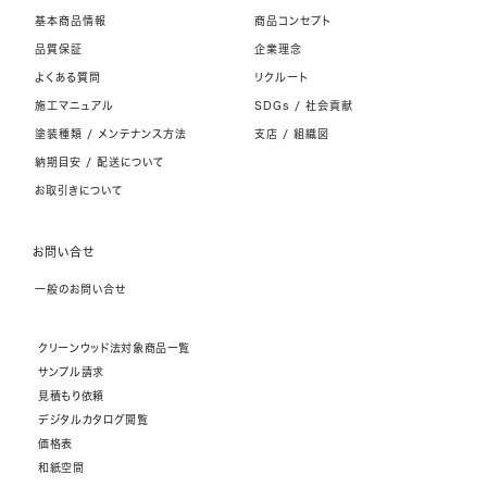
基本商品情報
商品コンセプト
品質保証
企業理念
よくある質問
リクルート
施工マニュアル
SDGs / 社会貢献
塗装種類 / メンテナンス方法
支店 / 組織図
納期目安 / 配送について
お取引きについて
お問い合せ
一般のお問い合せ
クリーンウッド法対象商品一覧
サンプル請求
見積もり依頼
デジタルカタログ閲覧
価格表
和紙空間