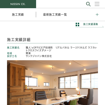
最新施工実績一覧
施工実績
施工実績募集
施工実績詳細
施工実績名
職人’sOFFICE戸田南町 リアルパネル ラージパネルズ ラフカッ
トクロスワイズダメージ
地域
関東
設計士名
サンクジャパン株式会社