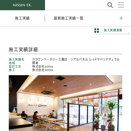
最新施工実績一覧
施工実績
施工実績募集
施工実績詳細
施工実績名
クラウンベーカリー三鷹店 リアルパネル レッドサペリナチュラル
地域
関東
設計士名
株式会社solva
施工
株式会社solva