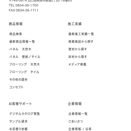
〒745-0814 山口県周南市鼓海2丁目118番63
TEL 0834-36-1700
FAX 0834-36-1711
商品情報
施工実績
商品検索
最新施工実績一覧
最新商品情報一覧
商業施設から探す
パネル 天然木
壁材から探す
パネル 壁紙／タイル
床材から探す
フローリング 天然木
メディア掲載
フローリング タイル
その他の建材
コンセプト
お客様サポート
企業情報
デジタルカタログ閲覧
企業情報一覧
サンプル請求
ごあいさつ
お見積り依頼
企業情報 / 沿革