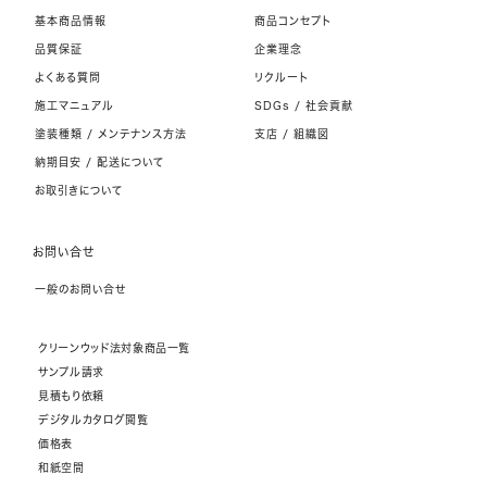
基本商品情報
商品コンセプト
品質保証
企業理念
よくある質問
リクルート
施工マニュアル
SDGs / 社会貢献
塗装種類 / メンテナンス方法
支店 / 組織図
納期目安 / 配送について
お取引きについて
お問い合せ
一般のお問い合せ
クリーンウッド法対象商品一覧
サンプル請求
見積もり依頼
デジタルカタログ閲覧
価格表
和紙空間