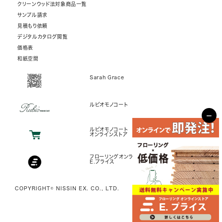
クリーンウッド法対象商品一覧
サンプル請求
見積もり依頼
デジタルカタログ閲覧
価格表
和紙空間
Sarah Grace
ルビオモノコート
−
ルビオモノコート
オンラインストア
フローリングオンラインストア
E.プライス
COPYRIGHT© NISSIN EX. CO., LTD.