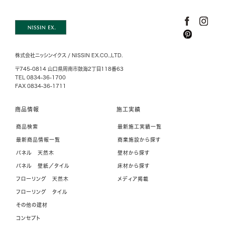
株式会社ニッシンイクス / NISSIN EX.CO.,LTD.
〒745-0814 山口県周南市鼓海2丁目118番63
TEL 0834-36-1700
FAX 0834-36-1711
商品情報
施工実績
商品検索
最新施工実績一覧
最新商品情報一覧
商業施設から探す
パネル 天然木
壁材から探す
パネル 壁紙／タイル
床材から探す
フローリング 天然木
メディア掲載
フローリング タイル
その他の建材
コンセプト