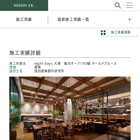
最新施工実績一覧
施工実績
施工実績募集
施工実績詳細
施工実績名
eight days 大塚 複合オーク190幅 オールドブルース
地域
関東
設計士名
窪田建築都市研究所