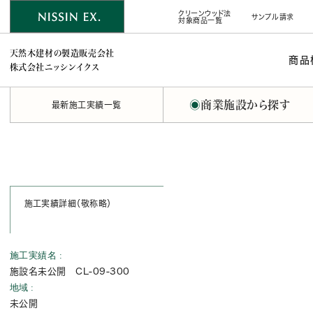
クリーンウッド法
サンプル請求
対象商品一覧
天然木建材の製造販売会社
商品
株式会社ニッシンイクス
◉
商業施設から探す
最新施工実績一覧
施工実績詳細（敬称略）
施工実績名
施設名未公開 CL-09-300
地域
未公開