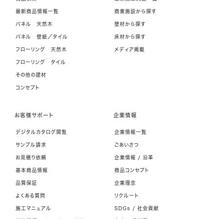
最新商品情報一覧
商業施設から探す
パネル 天然木
壁材から探す
パネル 壁紙／タイル
床材から探す
フローリング 天然木
メディア掲載
フローリング タイル
その他の建材
コンセプト
お客様サポート
企業情報
デジタルカタログ閲覧
企業情報一覧
サンプル請求
ごあいさつ
お見積り依頼
企業情報 / 沿革
基本商品情報
商品コンセプト
品質保証
企業理念
よくある質問
リクルート
施工マニュアル
SDGs / 社会貢献