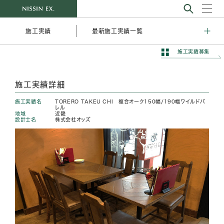
最新施工実績一覧
施工実績
施工実績募集
施工実績詳細
施工実績名
TORERO TAKEU CHI 複合オーク150幅/190幅ワイルドバ
レル
地域
近畿
設計士名
株式会社オッズ